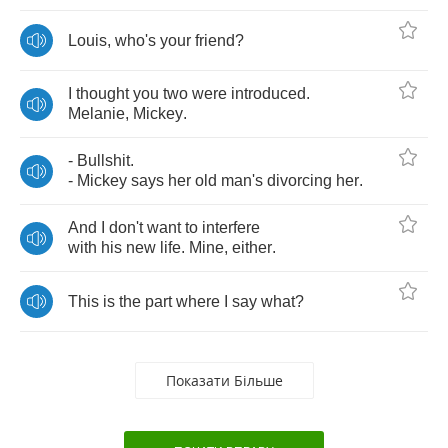
Louis
,
who's
your
friend
?
I
thought
you
two
were
introduced
.
Melanie
,
Mickey
.
-
Bullshit
.
-
Mickey
says
her
old
man's
divorcing
her
.
And
I
don't
want
to
interfere
with
his
new
life
.
Mine
,
either
.
This
is
the
part
where
I
say
what
?
Показати Більше