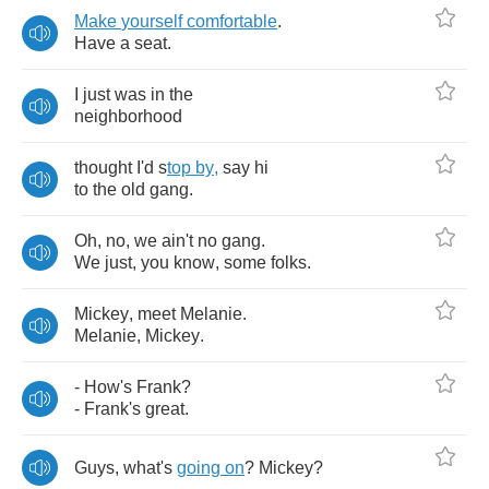
Make
yourself
comfortable
.
Have
a
seat
.
I
just
was
in
the
neighborhood
thought
I'd
s
top
by
,
say
hi
to
the
old
gang
.
Oh
,
no
,
we
ain't
no
gang
.
We
just
,
you
know
,
some
folks
.
Mickey
,
meet
Melanie
.
Melanie
,
Mickey
.
-
How's
Frank
?
-
Frank's
great
.
Guys
,
what's
going
on
?
Mickey
?