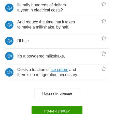
literally
hundreds
of
dollars
a
year
in
electrical
costs
?
And
reduce
the
time
that
it
takes
to
make
a
milkshake
,
by
half
.
I'll
bite
.
It's
a
powdered
milkshake
.
Costs
a
fraction
of
ice
cream
and
there's
no
refrigeration
necessary
.
Показати Більше
ПОЧАТИ ВПРАВУ