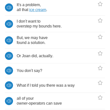
It's
a
problem
,
all
that
ice
cream
.
I
don't
want
to
overstep
my
bounds
here
.
But
,
we
may
have
found
a
solution
.
Or
Joan
did
,
actually
.
You
don't
say
?
What
if
I
told
you
there
was
a
way
all
of
your
owner
-
operators
can
save