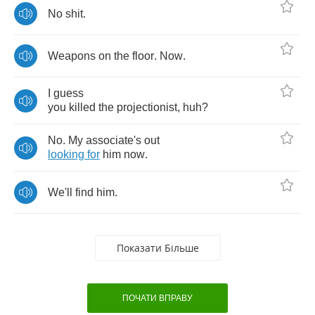
No
shit
.
Weapons
on
the
floor
.
Now
.
I
guess
you
killed
the
projectionist
,
huh
?
No
.
My
associate's
out
looking
for
him
now
.
We'll
find
him
.
Показати Більше
ПОЧАТИ ВПРАВУ