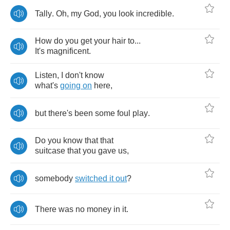
Tally
.
Oh
,
my
God
,
you
look
incredible
.
How
do
you
get
your
hair
to
...
It's
magnificent
.
Listen
,
I
don't
know
what's
going
on
here
,
but
there's
been
some
foul
play
.
Do
you
know
that
that
suitcase
that
you
gave
us
,
somebody
switched
it
out
?
There
was
no
money
in
it
.