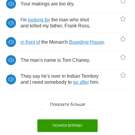
Your
makings
are
too
dry
.
I'm
looking
for
the
man
who
shot
and
killed
my
father
,
Frank
Ross
,
in
front
of
the
Monarch
Boarding
House
.
The
man's
name
is
Tom
Chaney
.
They
say
he's
over
in
Indian
Territory
and
I
need
somebody
to
go
after
him
.
Показати Більше
ПОЧАТИ ВПРАВУ