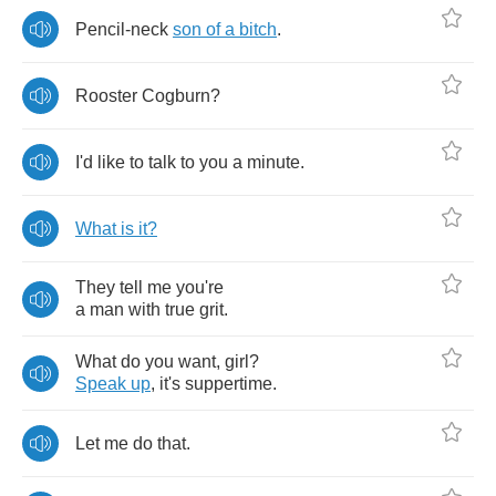
Pencil
-
neck
son
of
a
bitch
.
Rooster
Cogburn
?
I'd
like
to
talk
to
you
a
minute
.
What
is
it
?
They
tell
me
you're
a
man
with
true
grit
.
What
do
you
want
,
girl
?
Speak
up
,
it's
suppertime
.
Let
me
do
that
.