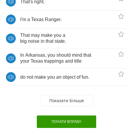
That's
right
.
I'm
a
Texas
Ranger
.
That
may
make
you
a
big
noise
in
that
state
.
In
Arkansas
,
you
should
mind
that
your
Texas
trappings
and
title
do
not
make
you
an
object
of
fun
.
Показати Більше
ПОЧАТИ ВПРАВУ