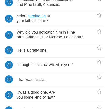
and
Pine
Bluff
,
Arkansas
,
before
turning
up
at
your
father's
place
.
Why
did
you
not
catch
him
in
Pine
Bluff
,
Arkansas
,
or
Monroe
,
Louisiana
?
He
is
a
crafty
one
.
I
thought
him
slow
-
witted
,
myself
.
That
was
his
act
.
It
was
a
good
one
.
Are
you
some
kind
of
law
?