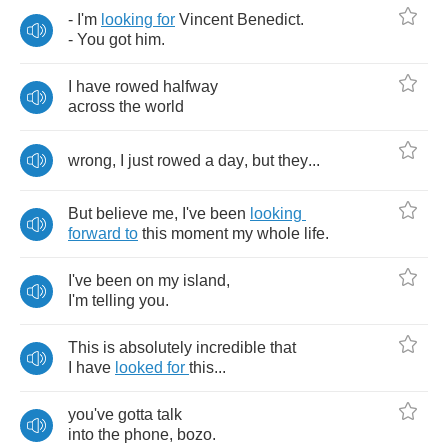
-
I'm
looking
for
Vincent
Benedict
.
-
You
got
him
.
I
have
rowed
halfway
across
the
world
wrong
,
I
just
rowed
a
day
,
but
they
...
But
believe
me
,
I've
been
looking
forward
to
this
moment
my
whole
life
.
I've
been
on
my
island
,
I'm
telling
you
.
This
is
absolutely
incredible
that
I
have
looked
for
this
...
you've
gotta
talk
into
the
phone
,
bozo
.