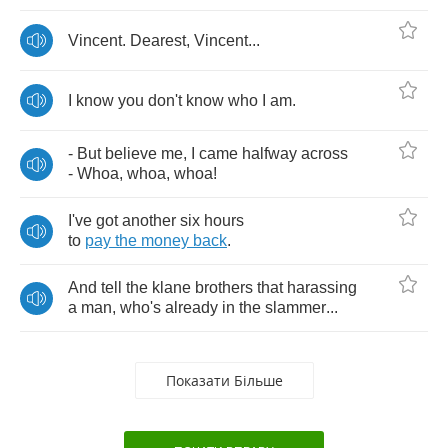
Vincent
.
Dearest
,
Vincent
...
I
know
you
don't
know
who
I
am
.
-
But
believe
me
,
I
came
halfway
across
-
Whoa
,
whoa
,
whoa
!
I've
got
another
six
hours
to
pay
the
money
back
.
And
tell
the
klane
brothers
that
harassing
a
man
,
who's
already
in
the
slammer
...
Показати Більше