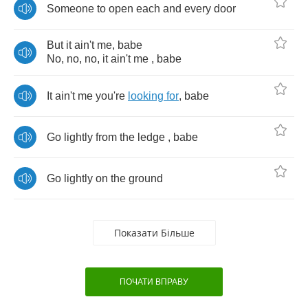
Someone
to
open
each
and
every
door
But
it
ain't
me
,
babe
No
,
no
,
no
,
it
ain't
me
,
babe
It
ain't
me
you're
looking
for
,
babe
Go
lightly
from
the
ledge
,
babe
Go
lightly
on
the
ground
Показати Більше
ПОЧАТИ ВПРАВУ