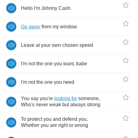
Hello
I'm
Johnny
Cash
.
Go
away
from
my
window
Leave
at
your
own
chosen
speed
I'm
not
the
one
you
want
,
babe
I'm
not
the
one
you
need
You
say
you're
looking
for
someone
,
Who's
never
weak
but
always
strong
To
protect
you
and
defend
you
,
Whether
you
are
right
or
wrong