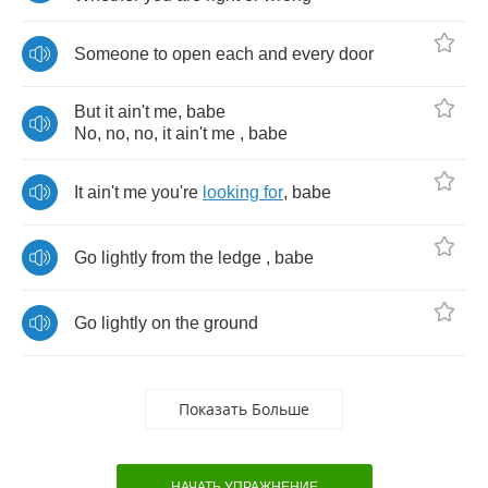
Someone
to
open
each
and
every
door
But
it
ain't
me
,
babe
No
,
no
,
no
,
it
ain't
me
,
babe
It
ain't
me
you're
looking
for
,
babe
Go
lightly
from
the
ledge
,
babe
Go
lightly
on
the
ground
Показать Больше
НАЧАТЬ УПРАЖНЕНИЕ