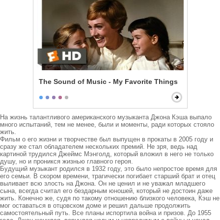
The Sound of Music - My Favorite Things
На жизнь талантливого американского музыканта Джона Кэша выпало 
много испытаний, тем не менее, были и моменты, ради которых стояло 
жить.

Фильм о его жизни и творчестве был выпущен в прокаты в 2005 году и 
сразу же стал обладателем нескольких премий. Не зря, ведь над 
картиной трудился Джеймс Мэнголд, который вложил в него не только 
душу, но и проникся жизнью главного героя. 

Будущий музыкант родился в 1932 году, это было непростое время для 
его семьи. В скором времени, трагически погибает старший брат и отец 
выливает всю злость на Джона. Он не ценил и не уважал младшего 
сына, всегда считал его бездарным юношей, который не достоин даже 
жить. Конечно же, судя по такому отношению близкого человека, Кэш не 
мог оставаться в отцовском доме и решил дальше продолжить 
самостоятельный путь. Все планы испортила война и призов. До 1955 