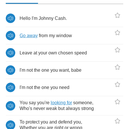
Hello
I'm
Johnny
Cash
.
Go
away
from
my
window
Leave
at
your
own
chosen
speed
I'm
not
the
one
you
want
,
babe
I'm
not
the
one
you
need
You
say
you're
looking
for
someone
,
Who's
never
weak
but
always
strong
To
protect
you
and
defend
you
,
Whether
you
are
right
or
wrong