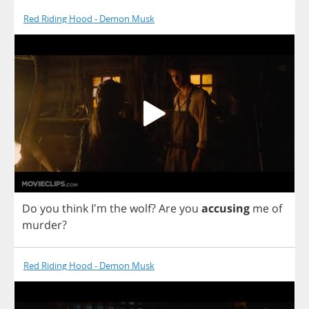
Red Riding Hood - Demon Musk
Do
you
think
I'm
the
wolf
?
Are
you
accusing
me
of
murder
?
Red Riding Hood - Demon Musk