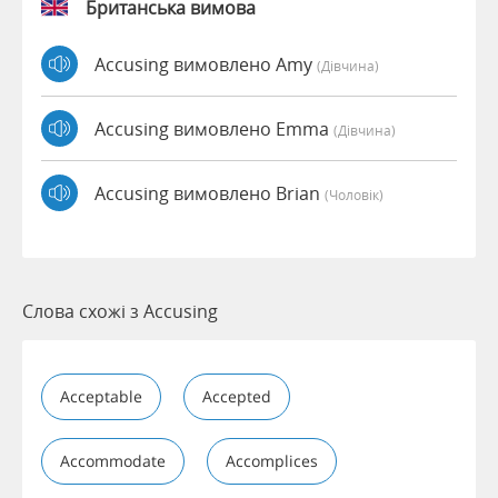
Британська вимова
Accusing вимовлено Amy
(дівчина)
Accusing вимовлено Emma
(дівчина)
Accusing вимовлено Brian
(чоловік)
Слова схожі з Accusing
Acceptable
Accepted
Accommodate
Accomplices