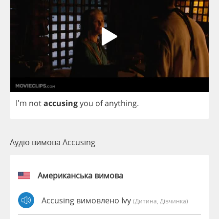
I'm
not
accusing
you
of
anything
.
Аудіо вимова Accusing
Американська вимова
Accusing вимовлено Ivy
(дитина, Дівчинка)