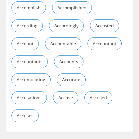
Accomplish
Accomplished
According
Accordingly
Accosted
Account
Accountable
Accountant
Accountants
Accounts
Accumulating
Accurate
Accusations
Accuse
Accused
Accuses