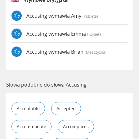
Wymowa brytyjska
Accusing wymawia Amy
(kobieta)
Accusing wymawia Emma
(kobieta)
Accusing wymawia Brian
(mężczyzna)
Słowa podobne do słowa Accusing
Acceptable
Accepted
Accommodate
Accomplices