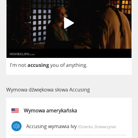
I'm
not
accusing
you
of
anything
.
Wymowa dźwiękowa słowa Accusing
Wymowa amerykańska
Accusing wymawia Ivy
(dziecko, Dziewczyna)