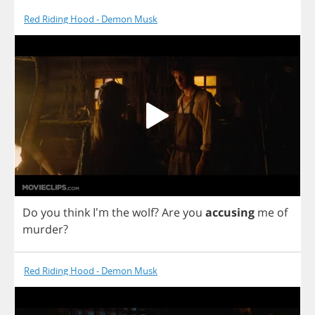
Red Riding Hood - Demon Musk
Do
you
think
I'm
the
wolf
?
Are
you
accusing
me
of
murder
?
Red Riding Hood - Demon Musk