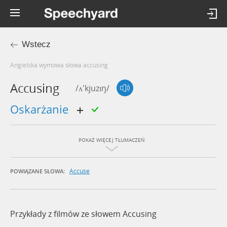
Wstecz
Angielska wymowa słowa accusing
Accusing
/ʌ'kjuzɪŋ/
oskarżanie
POKAŻ WIĘCEJ TŁUMACZEŃ
Accuse
POWIĄZANE SŁOWA:
Przykłady z filmów ze słowem Accusing