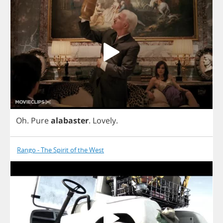
Oh
.
Pure
alabaster
.
Lovely
.
Rango - The Spirit of the West