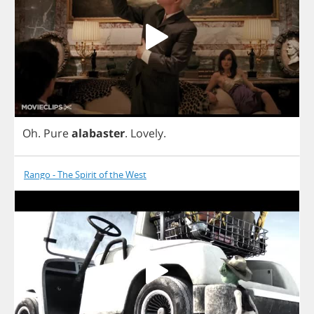
Oh
.
Pure
alabaster
.
Lovely
.
Rango - The Spirit of the West