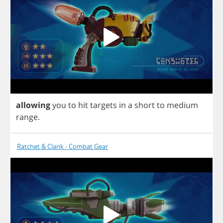
allowing
you
to
hit
targets
in
a
short
to
medium
range
.
Ratchet & Clank - Combat Gear