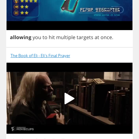
allowing
you
to
hit
multiple
targets
at
once
.
The Book of Eli - Eli's Final Prayer