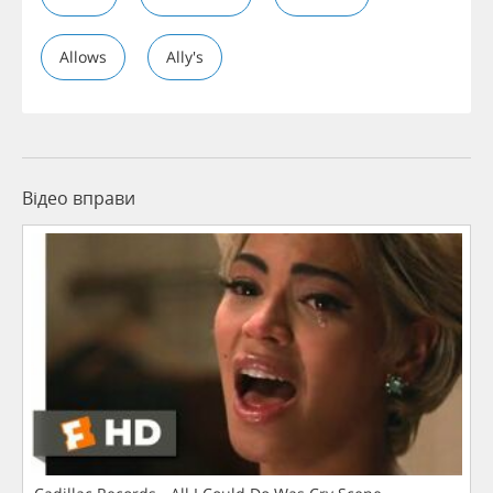
Allows
Ally's
Відео вправи