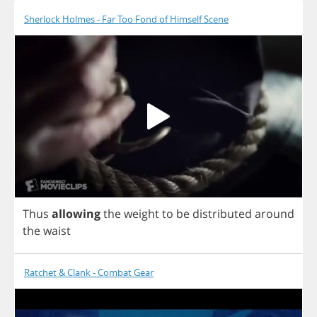
Sherlock Holmes - Far Too Fond of Himself Scene
Thus
allowing
the
weight
to
be
distributed
around
the
waist
Ratchet & Clank - Combat Gear