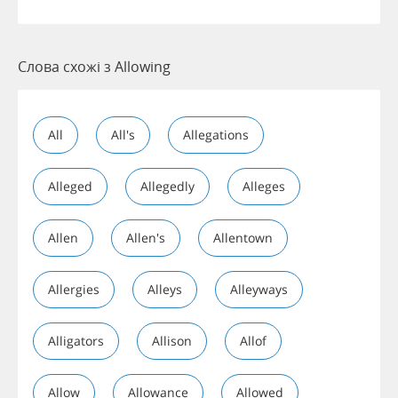
Слова схожі з Allowing
All
All's
Allegations
Alleged
Allegedly
Alleges
Allen
Allen's
Allentown
Allergies
Alleys
Alleyways
Alligators
Allison
Allof
Allow
Allowance
Allowed