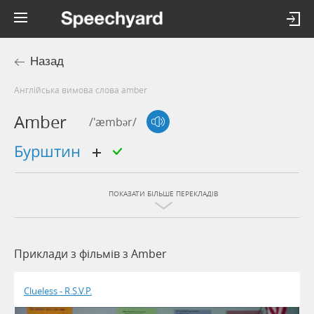
Назад
Англійська вимова слова amber
Amber
/'æmbər/
бурштин
ПОКАЗАТИ БІЛЬШЕ ПЕРЕКЛАДІВ
Приклади з фільмів з Amber
Clueless - R.S.V.P.