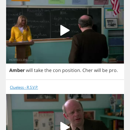
Amber
will
take
the
con
position
.
Cher
will
be
pro
.
Clueless - R.S.V.P.