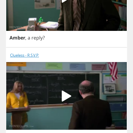
Amber
,
a
reply
?
Clueless - R.S.V.P.