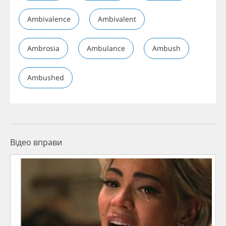
Ambivalence
Ambivalent
Ambrosia
Ambulance
Ambush
Ambushed
Відео вправи