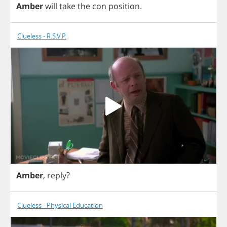
Amber
will
take
the
con
position
.
Clueless - R.S.V.P.
Amber
,
reply
?
Clueless - Physical Education