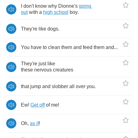
I
don't
know
why
Dionne's
going
out
with
a
high
school
boy
.
They're
like
dogs
.
You
have
to
clean
them
and
feed
them
and
...
They're
just
like
these
nervous
creatures
that
jump
and
slobber
all
over
you
.
Ew
!
Get
off
of
me
!
Oh
,
as
if
!