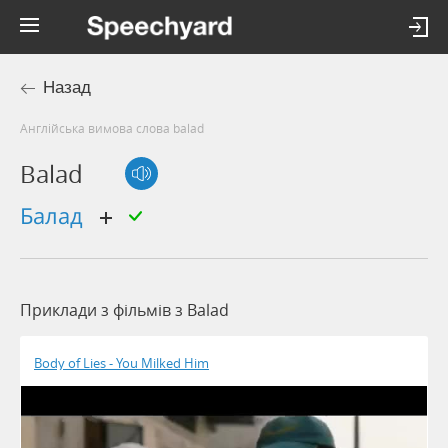
Назад
Англійська вимова слова balad
Balad
балад
Приклади з фільмів з Balad
Body of Lies - You Milked Him