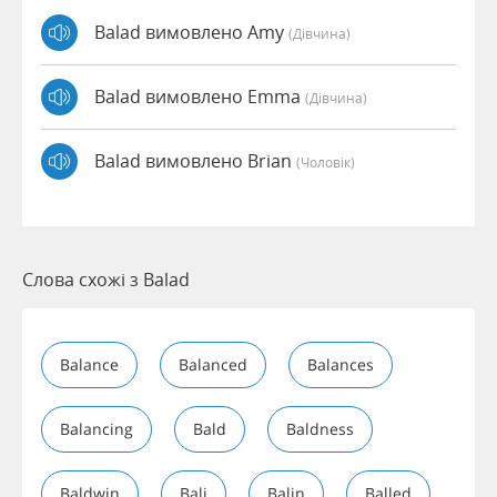
Balad вимовлено Amy
(дівчина)
Balad вимовлено Emma
(дівчина)
Balad вимовлено Brian
(чоловік)
Слова схожі з Balad
Balance
Balanced
Balances
Balancing
Bald
Baldness
Baldwin
Bali
Balin
Balled