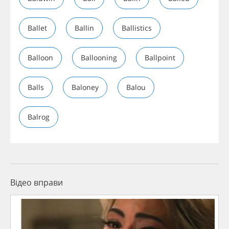
Ballet
Ballin
Ballistics
Balloon
Ballooning
Ballpoint
Balls
Baloney
Balou
Balrog
Відео вправи