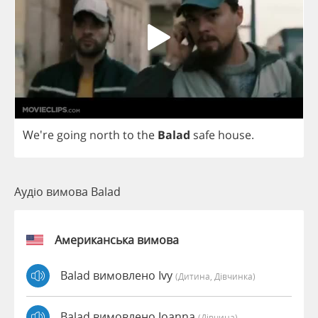
We're
going
north
to
the
Balad
safe
house
.
Аудіо вимова Balad
Американська вимова
Balad вимовлено Ivy
(дитина, Дівчинка)
Balad вимовлено Joanna
(дівчина)