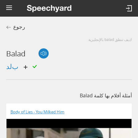
رجوع
كيف تنطق balad بالإنجليزية
Balad
بلد
أمثلة أفلام بها كلمة Balad
Body of Lies - You Milked Him