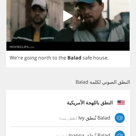
We're
going
north
to
the
Balad
safe
house
.
النطق الصوتي لكلمة Balad
النطق باللهجة الأمريكية
Balad تُنطق Ivy
(طفل, بنت)
Balad تُنطق Joanna
(مؤنث)