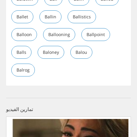
Ballet
Ballin
Ballistics
Balloon
Ballooning
Ballpoint
Balls
Baloney
Balou
Balrog
تمارين الفيديو