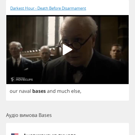
Darkest Hour - Death Before Disarmament
our
naval
bases
and
much
else
,
Аудіо вимова Bases