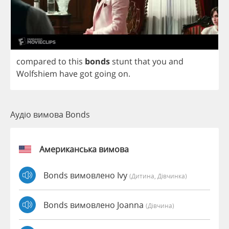
compared
to
this
bonds
stunt
that
you
and
Wolfshiem
have
got
going
on
.
Аудіо вимова Bonds
Американська вимова
Bonds вимовлено Ivy
(дитина, Дівчинка)
Bonds вимовлено Joanna
(дівчина)