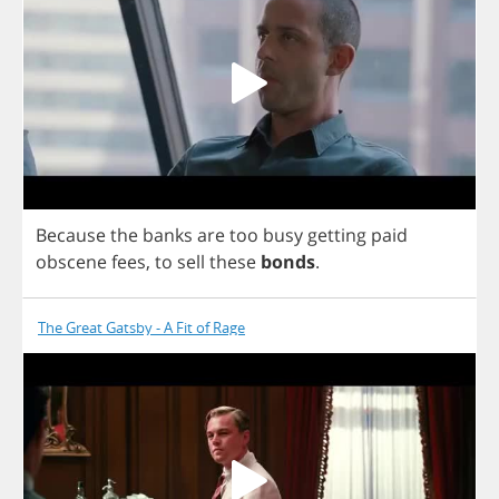
Because
the
banks
are
too
busy
getting
paid
obscene
fees
,
to
sell
these
bonds
.
The Great Gatsby - A Fit of Rage