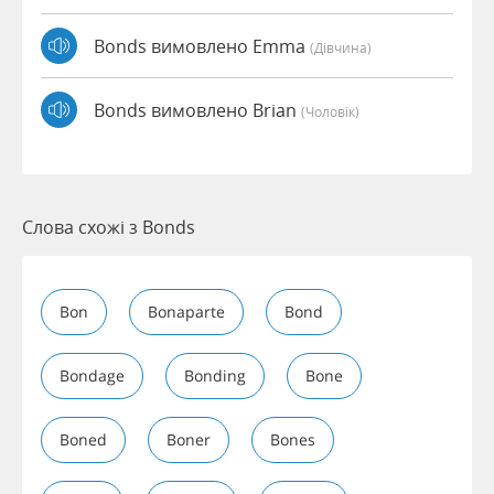
Bonds вимовлено Emma
(дівчина)
Bonds вимовлено Brian
(чоловік)
Слова схожі з Bonds
Bon
Bonaparte
Bond
Bondage
Bonding
Bone
Boned
Boner
Bones