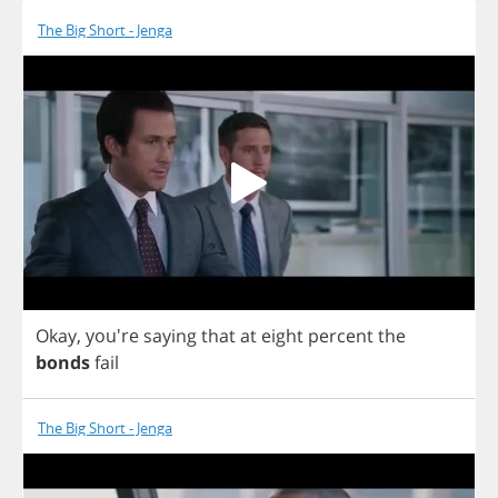
The Big Short - Jenga
Okay
, you're
saying
that
at
eight
percent
the
bonds
fail
The Big Short - Jenga