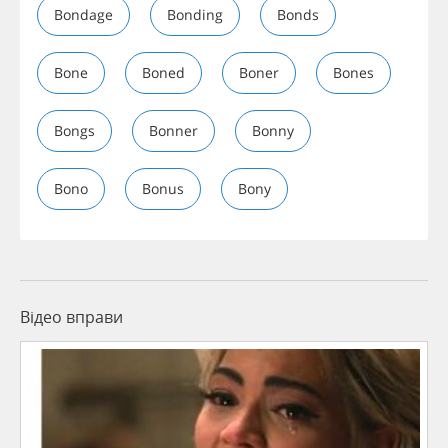
Bondage
Bonding
Bonds
Bone
Boned
Boner
Bones
Bongs
Bonner
Bonny
Bono
Bonus
Bony
Відео вправи