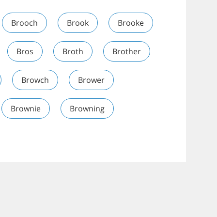
Brooch
Brook
Brooke
Bros
Broth
Brother
Browch
Brower
Brownie
Browning