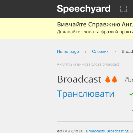
Вивчайте Справжню Англі
Додавайте слова та фрази й практ
Home page
Cловник
Broad
Англійська вимова слова broadcast
Broadcast
/'b
транслювати
Broadcasts
,
Broadcasting
,
B
ФОРМЫ СЛОВА: