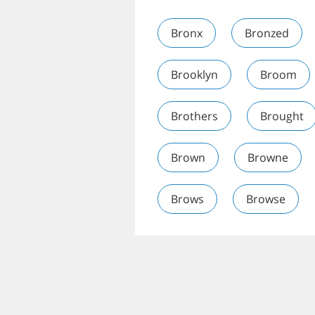
Bronx
Bronzed
Brooklyn
Broom
Brothers
Brought
Brown
Browne
Brows
Browse