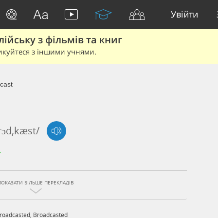
Увійти
йську з фільмів та книг
икуйтеся з іншими учнями.
cast
rɔd,kæst/
ПОКАЗАТИ БІЛЬШЕ ПЕРЕКЛАДІВ
roadcasted
,
Broadcasted