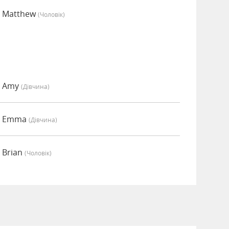
о Matthew
(чоловік)
о Amy
(дівчина)
о Emma
(дівчина)
 Brian
(чоловік)