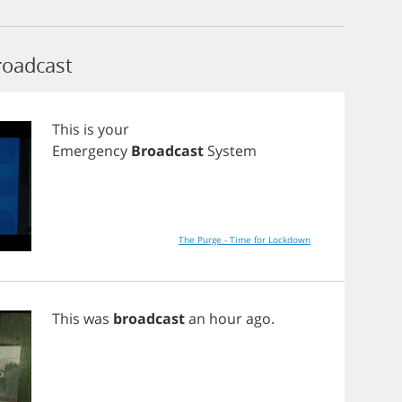
roadcast
This
is
your
Emergency
Broadcast
System
The Purge - Time for Lockdown
This
was
broadcast
an
hour
ago
.