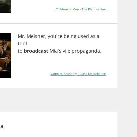
Children of Men - The Plan for Kee
Mr
.
Meisner
, you're
being
used
as
a
tool
to
broadcast
Mia's
vile
propaganda
.
Vampire Academy - Class Disturbance
ва