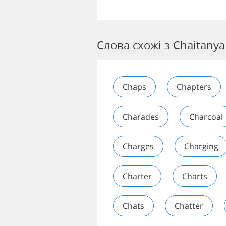
Слова схожі з Chaitanya
Chaps
Chapters
Charades
Charcoal
Charges
Charging
Charter
Charts
Chats
Chatter