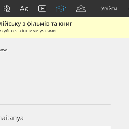
Увійти
йську з фільмів та книг
икуйтеся з іншими учнями.
anya
haitanya