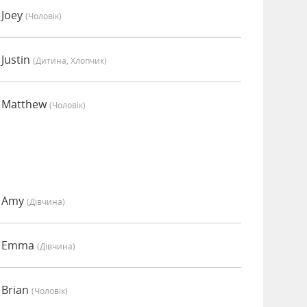
 Joey
(чоловік)
Justin
(дитина, Хлопчик)
о Matthew
(чоловік)
о Amy
(дівчина)
о Emma
(дівчина)
 Brian
(чоловік)