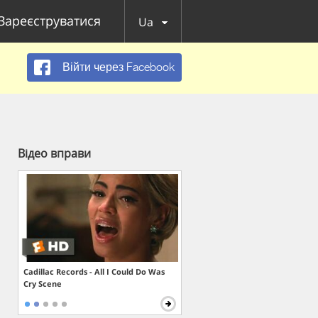
Зареєструватися
Ua
Війти через Facebook
Відео вправи
Cadillac Records - All I Could Do Was
Cry Scene