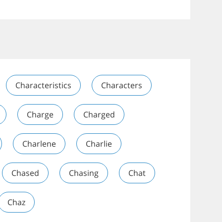
Characteristics
Characters
Charge
Charged
Charlene
Charlie
Chased
Chasing
Chat
Chaz