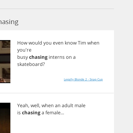
hasing
How
would
you
even
know
Tim
when
you're
busy
chasing
interns
on
a
skateboard
?
Legally Blonde 2 - Snap Cup
Yeah
,
well
,
when
an
adult
male
is
chasing
a
female
...