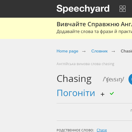
Вивчайте Справжню Англі
Додавайте слова та фрази й практ
Home page
Cловник
Chasi
Англійська вимова слова chasing
Chasing
/'ʧeɪsɪŋ/
погоніти
Chase
РОДСТВЕННОЕ СЛОВО: