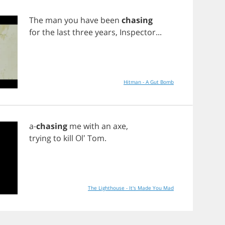
The
man
you
have
been
chasing
for
the
last
three
years
,
Inspector
...
Hitman - A Gut Bomb
a
-
chasing
me
with
an
axe
,
trying
to
kill
Ol'
Tom
.
The Lighthouse - It's Made You Mad