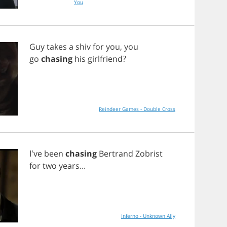
You
Guy
takes
a
shiv
for
you
,
you
go
chasing
his
girlfriend
?
Reindeer Games - Double Cross
I've
been
chasing
Bertrand
Zobrist
for
two
years
...
Inferno - Unknown Ally