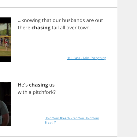
...
knowing
that
our
husbands
are
out
there
chasing
tail
all
over
town
.
Hall Pass - Fake Everything
He's
chasing
us
with
a
pitchfork
?
Hold Your Breath - Did You Hold Your
Breath?