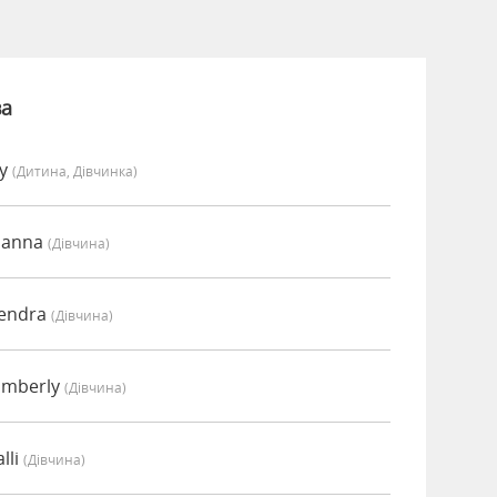
ва
vy
(дитина, Дівчинка)
oanna
(дівчина)
Kendra
(дівчина)
imberly
(дівчина)
lli
(дівчина)