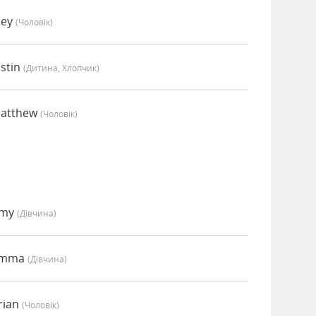
oey
(чоловік)
stin
(дитина, Хлопчик)
Matthew
(чоловік)
Amy
(дівчина)
 Emma
(дівчина)
rian
(чоловік)