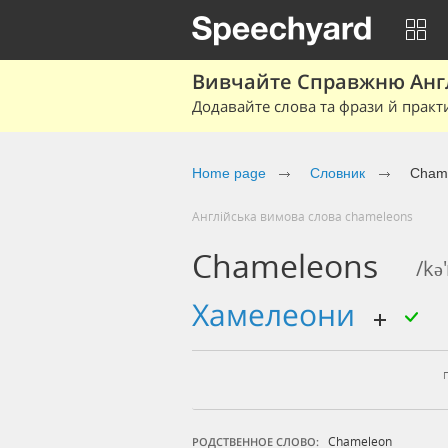
Вивчайте Справжню Англі
Додавайте слова та фрази й практ
Home page
Cловник
Cham
Англійська вимова слова chameleons
Chameleons
/kə
хамелеони
Chameleon
РОДСТВЕННОЕ СЛОВО: