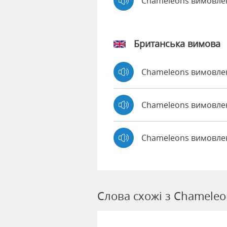
Chameleons вимовле
Британська вимова
Chameleons вимовл
Chameleons вимовл
Chameleons вимовле
Слова схожі з Chameleo