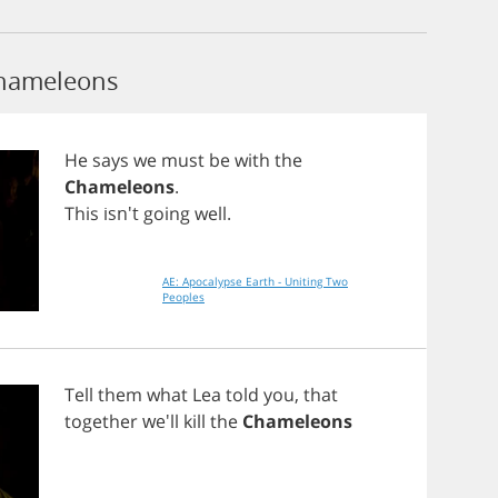
Chameleons
He
says
we
must
be
with
the
Chameleons
.
This
isn't
going
well
.
AE: Apocalypse Earth - Uniting Two
Peoples
Tell
them
what
Lea
told
you
,
that
together
we'll
kill
the
Chameleons