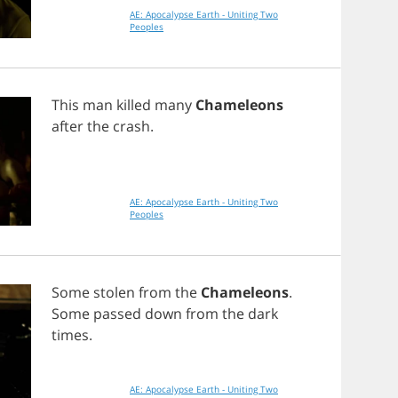
AE: Apocalypse Earth - Uniting Two
Peoples
This
man
killed
many
Chameleons
after
the
crash
.
AE: Apocalypse Earth - Uniting Two
Peoples
Some
stolen
from
the
Chameleons
.
Some
passed
down
from
the
dark
times
.
AE: Apocalypse Earth - Uniting Two