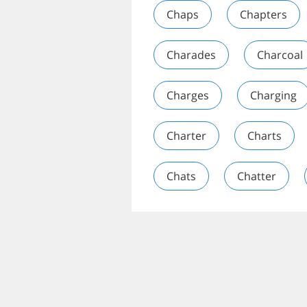
Chaps
Chapters
Charades
Charcoal
Charges
Charging
Charter
Charts
Chats
Chatter