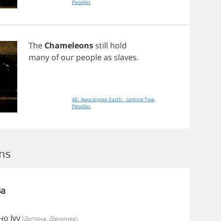
Peoples
The
Chameleons
still
hold
many
of
our
people
as
slaves
.
AE: Apocalypse Earth - Uniting Two
Peoples
ns
ва
но Ivy
(дитина, Дівчинка)