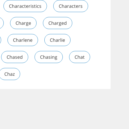
Characteristics
Characters
Charge
Charged
Charlene
Charlie
Chased
Chasing
Chat
Chaz