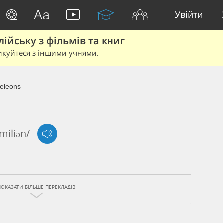
Увійти
йську з фільмів та книг
икуйтеся з іншими учнями.
eleons
'miliən/
ПОКАЗАТИ БІЛЬШЕ ПЕРЕКЛАДІВ