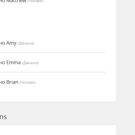
но Matthew
(чоловік)
ено Amy
(дівчина)
ено Emma
(дівчина)
но Brian
(чоловік)
ns