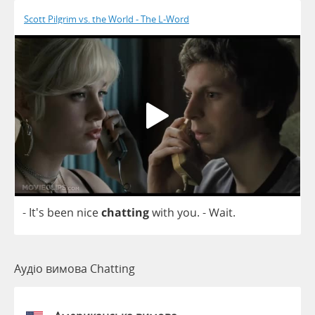
Scott Pilgrim vs. the World - The L-Word
- It's
been
nice
chatting
with
you
.
-
Wait
.
Аудіо вимова Chatting