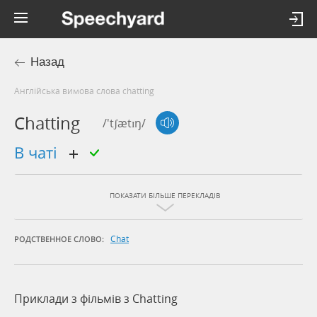
Назад
Англійська вимова слова chatting
Chatting
/'tʃætɪŋ/
в чаті
ПОКАЗАТИ БІЛЬШЕ ПЕРЕКЛАДІВ
Chat
РОДСТВЕННОЕ СЛОВО:
Приклади з фільмів з Chatting