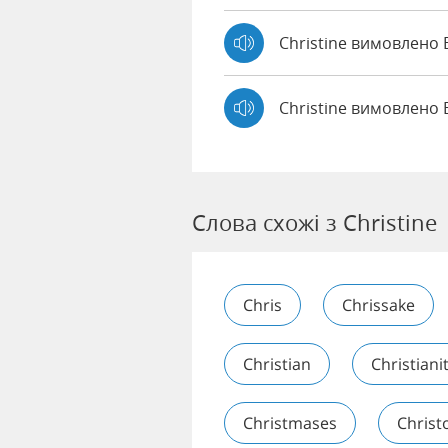
Christine вимовлен
Christine вимовлено 
Слова схожі з Christine
Chris
Chrissake
Christian
Christiani
Christmases
Christ