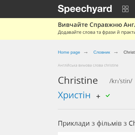
Вивчайте Справжню Англі
Додавайте слова та фрази й практ
Home page
Cловник
Christ
Англійська вимова слова christine
Christine
/krɪ'stin/
христін
Приклади з фільмів з Ch