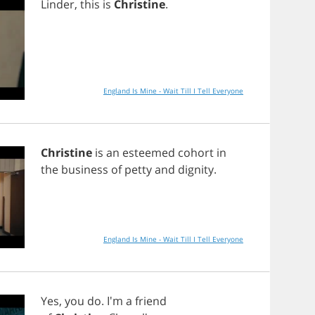
Linder
,
this
is
Christine
.
England Is Mine - Wait Till I Tell Everyone
Christine
is
an
esteemed
cohort
in
the
business
of
petty
and
dignity
.
England Is Mine - Wait Till I Tell Everyone
Yes
,
you
do
. I'm
a
friend