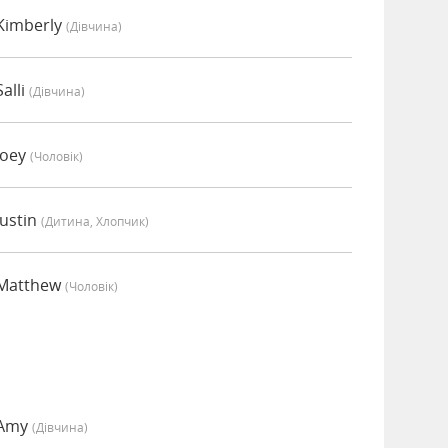
Kimberly
(дівчина)
alli
(дівчина)
Joey
(чоловік)
Justin
(дитина, Хлопчик)
 Matthew
(чоловік)
 Amy
(дівчина)