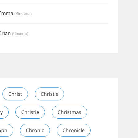
о Emma
(дівчина)
Brian
(чоловік)
Christ
Christ's
ty
Christie
Christmas
oph
Chronic
Chronicle