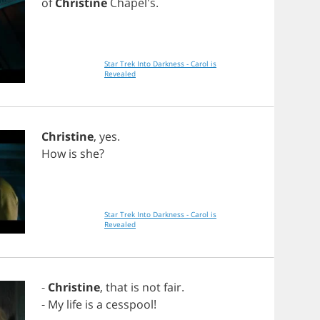
of
Christine
Chapel's.
Star Trek Into Darkness - Carol is
Revealed
Christine
,
yes
.
How
is
she
?
Star Trek Into Darkness - Carol is
Revealed
-
Christine
,
that
is
not
fair
.
-
My
life
is
a
cesspool
!