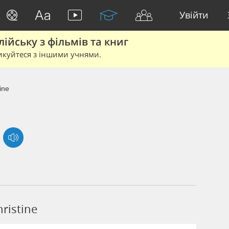
Увійти
йську з фільмів та книг
икуйтеся з іншими учнями.
ine
ristine