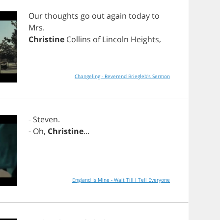
Our
thoughts
go
out
again
today
to
Mrs
.
Christine
Collins
of
Lincoln
Heights
,
Changeling - Reverend Briegleb's Sermon
-
Steven
.
-
Oh
,
Christine
...
England Is Mine - Wait Till I Tell Everyone