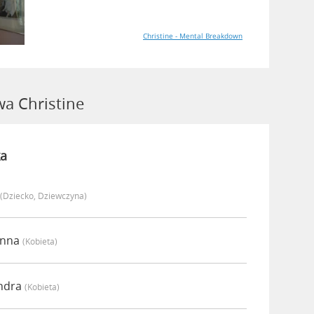
Christine - Mental Breakdown
a Christine
a
(dziecko, Dziewczyna)
anna
(kobieta)
endra
(kobieta)