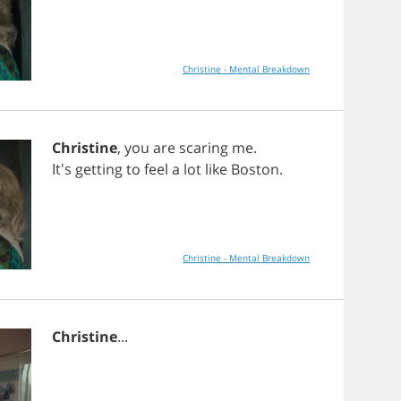
Christine - Mental Breakdown
Christine
,
you
are
scaring
me
.
It's
getting
to
feel
a
lot
like
Boston
.
Christine - Mental Breakdown
Christine
...