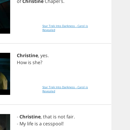
of
Christine
Chapel's.
Star Trek Into Darkness - Carol is
Revealed
Christine
,
yes
.
How
is
she
?
Star Trek Into Darkness - Carol is
Revealed
-
Christine
,
that
is
not
fair
.
-
My
life
is
a
cesspool
!