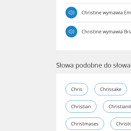
Christine wymawia 
Christine wymawia Br
Słowa podobne do słowa 
Chris
Chrissake
Christian
Christiani
Christmases
Christ