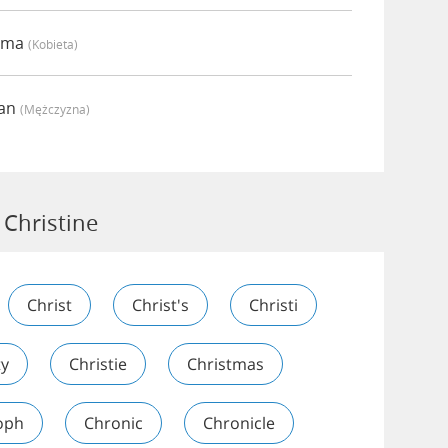
Emma
(kobieta)
ian
(mężczyzna)
Christine
Christ
Christ's
Christi
ty
Christie
Christmas
oph
Chronic
Chronicle