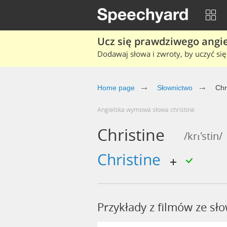
Ucz się prawdziwego angiel
Dodawaj słowa i zwroty, by uczyć się 
Home page
Słownictwo
Chr
Angielska wymowa słowa christine
Christine
/krɪ'stin/
christine
Przykłady z filmów ze sł