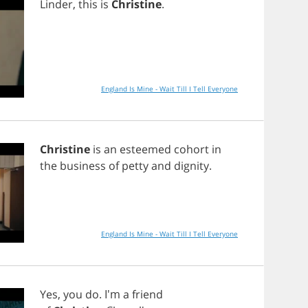
Linder
,
this
is
Christine
.
England Is Mine - Wait Till I Tell Everyone
Christine
is
an
esteemed
cohort
in
the
business
of
petty
and
dignity
.
England Is Mine - Wait Till I Tell Everyone
Yes
,
you
do
. I'm
a
friend