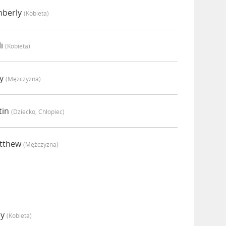
mberly
(kobieta)
li
(kobieta)
ey
(mężczyzna)
tin
(dziecko, Chłopiec)
atthew
(mężczyzna)
my
(kobieta)