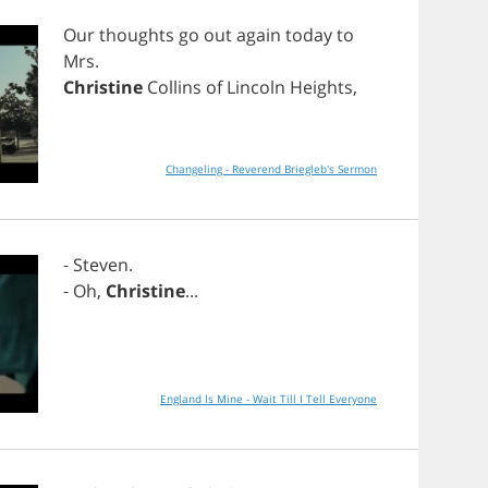
Our
thoughts
go
out
again
today
to
Mrs
.
Christine
Collins
of
Lincoln
Heights
,
Changeling - Reverend Briegleb's Sermon
-
Steven
.
-
Oh
,
Christine
...
England Is Mine - Wait Till I Tell Everyone