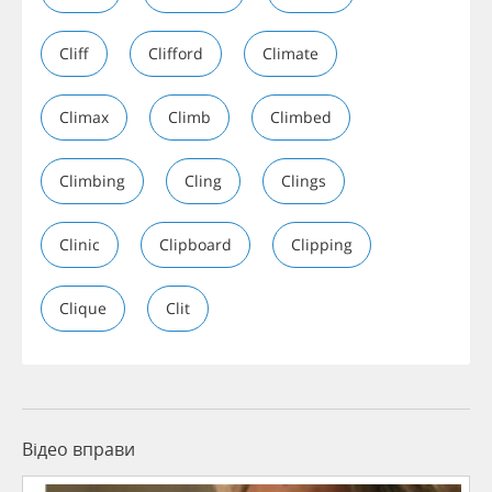
Cliff
Clifford
Climate
Climax
Climb
Climbed
Climbing
Cling
Clings
Clinic
Clipboard
Clipping
Clique
Clit
Відео вправи