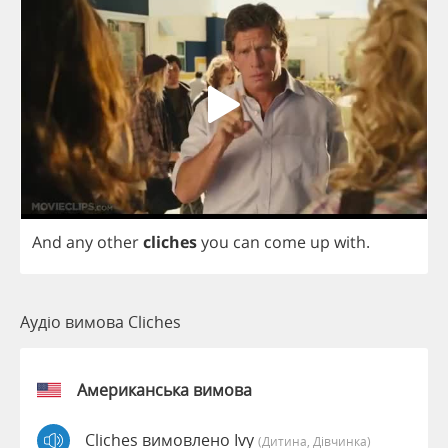
And
any
other
cliches
you
can
come
up
with
.
Аудіо вимова Cliches
Американська вимова
Cliches вимовлено Ivy
(дитина, Дівчинка)