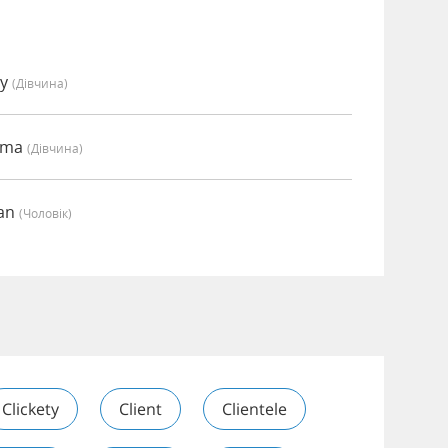
my
(дівчина)
Emma
(дівчина)
ian
(чоловік)
Clickety
Client
Clientele