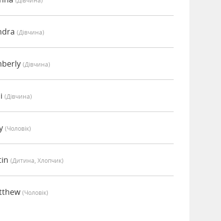
(дівчина)
endra
(дівчина)
mberly
(дівчина)
li
(дівчина)
ey
(чоловік)
tin
(дитина, Хлопчик)
atthew
(чоловік)