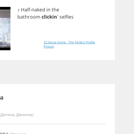
♪
Half
-
naked
in
the
bathroom
clickin
'
selfies
CC:Social Scene - The Perfect Profile
Picture
ва
(дитина, Дівчинка)
anna