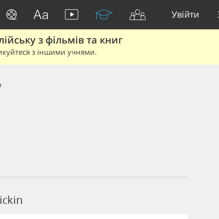
Увійти
йську з фільмів та книг
икуйтеся з іншими учнями.
n
ickin