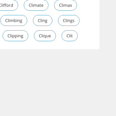
Clifford
Climate
Climax
Climbing
Cling
Clings
Clipping
Clique
Clit