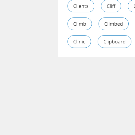
Clients
Cliff
Climb
Climbed
Clinic
Clipboard