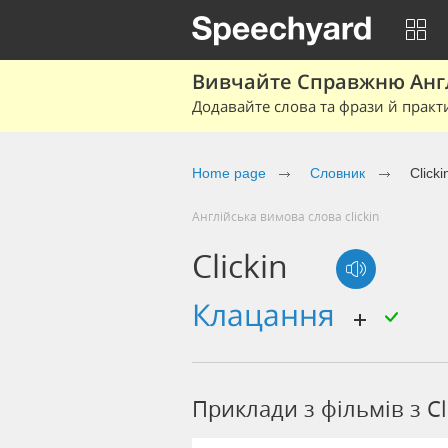
Вивчайте Справжню Англі
Додавайте слова та фрази й практ
Home page
Cловник
Clicki
Англійська вимова слова clickin
Clickin
клацання
Приклади з фільмів з Cl