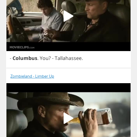
-
Columbus
.
You
?
-
Tallahassee
.
Zombieland - Limber Up