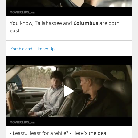
You
know
,
Tallahassee
and
Columbus
are
both
east
.
Zombieland - Limber Up
-
Least
...
least
for
a
while
?
- Here's
the
deal
,