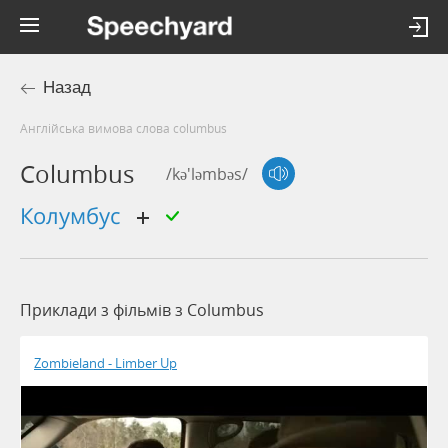
Назад
Англійська вимова слова columbus
Columbus
/kə'ləmbəs/
Колумбус
Приклади з фільмів з Columbus
Zombieland - Limber Up