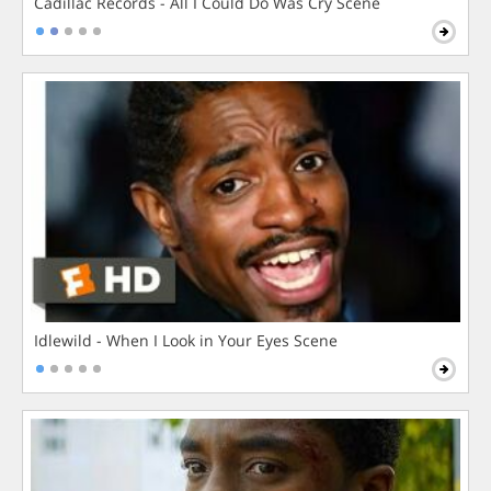
Cadillac Records - All I Could Do Was Cry Scene
Idlewild - When I Look in Your Eyes Scene