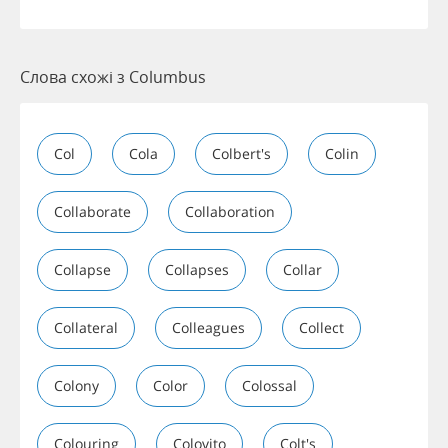
Слова схожі з Columbus
Col
Cola
Colbert's
Colin
Collaborate
Collaboration
Collapse
Collapses
Collar
Collateral
Colleagues
Collect
Colony
Color
Colossal
Colouring
Colovito
Colt's