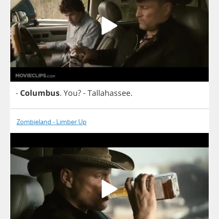
-
Columbus
.
You
?
-
Tallahassee
.
Zombieland - Limber Up