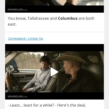
You
know
,
Tallahassee
and
Columbus
are
both
east
.
Zombieland - Limber Up
-
Least
...
least
for
a
while
?
- Here's
the
deal
,