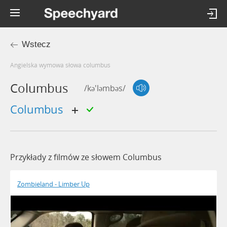
Wstecz
Angielska wymowa słowa columbus
Columbus
/kə'ləmbəs/
columbus
Przykłady z filmów ze słowem Columbus
Zombieland - Limber Up