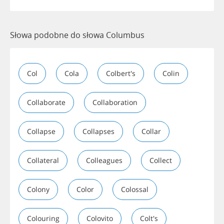
Słowa podobne do słowa Columbus
Col
Cola
Colbert's
Colin
Collaborate
Collaboration
Collapse
Collapses
Collar
Collateral
Colleagues
Collect
Colony
Color
Colossal
Colouring
Colovito
Colt's