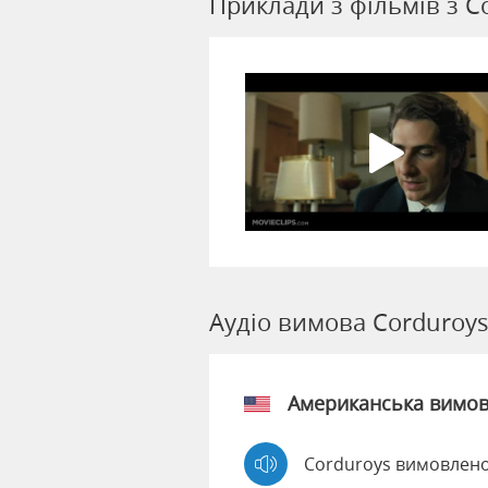
Приклади з фільмів з C
Аудіо вимова Corduroy
Американська вимо
Corduroys вимовлено