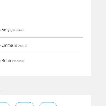
о Amy
(дівчина)
но Emma
(дівчина)
 Brian
(чоловік)
s