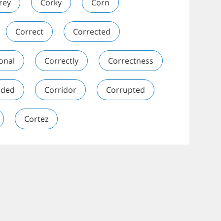
rey
Corky
Corn
Correct
Corrected
onal
Correctly
Correctness
nded
Corridor
Corrupted
Cortez