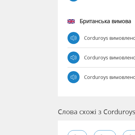
Британська вимова
Corduroys вимовлен
Corduroys вимовле
Corduroys вимовлено
Слова схожі з Corduroy