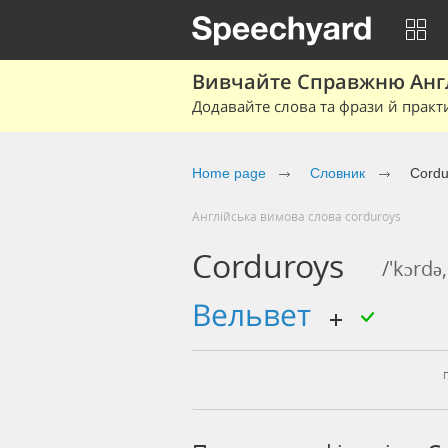
Вивчайте Справжню Англі
Додавайте слова та фрази й практ
Home page
Cловник
Cordu
Англійська вимова слова corduroys
Corduroys
/'kɔrdə,
вельвет