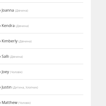
о Joanna
(дівчина)
о Kendra
(дівчина)
 Kimberly
(дівчина)
Salli
(дівчина)
 Joey
(чоловік)
 Justin
(дитина, Хлопчик)
о Matthew
(чоловік)