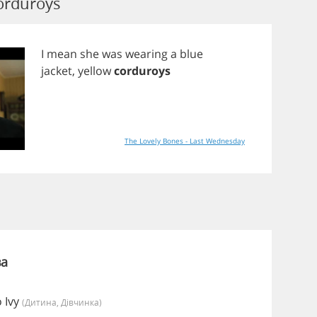
orduroys
I
mean
she
was
wearing
a
blue
jacket
,
yellow
corduroys
The Lovely Bones - Last Wednesday
s
ва
 Ivy
(дитина, Дівчинка)