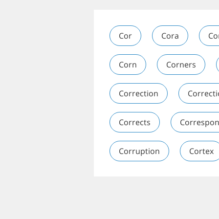
Cor
Cora
Co
Corn
Corners
Correction
Correcti
Corrects
Correspo
Corruption
Cortex