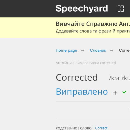
Вивчайте Справжню Англі
Додавайте слова та фрази й практ
Home page
Cловник
Corre
Англійська вимова слова corrected
Corrected
/kɝr'ɛkt
виправлено
Correct
РОДСТВЕННОЕ СЛОВО: