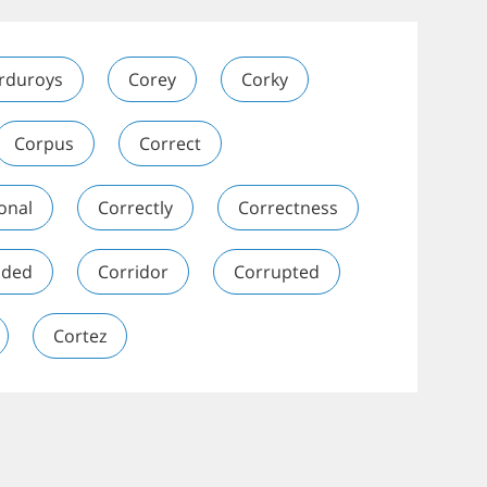
rduroys
Corey
Corky
Corpus
Correct
onal
Correctly
Correctness
nded
Corridor
Corrupted
Cortez