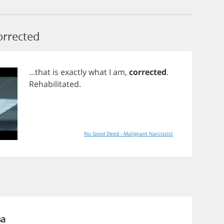
orrected
...
that
is
exactly
what
I
am
,
corrected
.
Rehabilitated
.
No Good Deed - Malignant Narcissist
ва