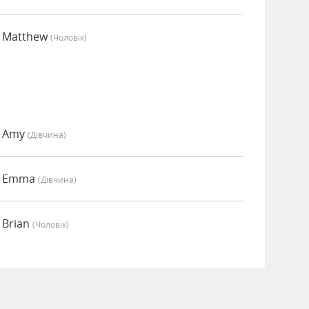
о Matthew
(чоловік)
о Amy
(дівчина)
о Emma
(дівчина)
 Brian
(чоловік)