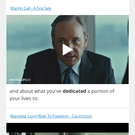
Margin Call - A Fire Sale
and
about
what
you've
dedicated
a
portion
of
your
lives
to
.
Mandela: Long Walk To Freedom - Courtroom