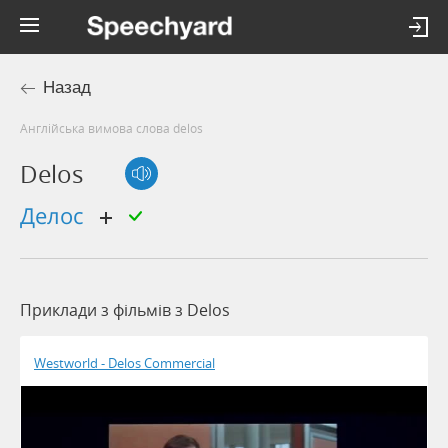
Назад
Англійська вимова слова delos
Delos
делос
Приклади з фільмів з Delos
Westworld - Delos Commercial