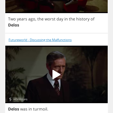
Two
years
ago
,
the
worst
day
in
the
history
of
Delos
Futureworld - Discussing the Malfunctions
Delos
was
in
turmoil
.