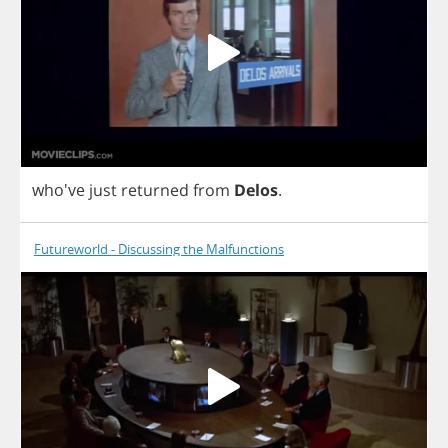
who've
just
returned
from
Delos
.
Futureworld - Discussing the Malfunctions