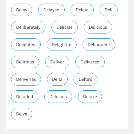
Delay
Delayed
Delete
Deli
Deliberately
Delicate
Delicious
Delighted
Delightful
Delinquent
Delirious
Deliver
Delivered
Deliveries
Delta
Delta's
Deluded
Delusion
Deluxe
Delve