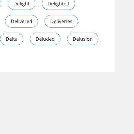
Delight
Delighted
Delivered
Deliveries
Delta
Deluded
Delusion