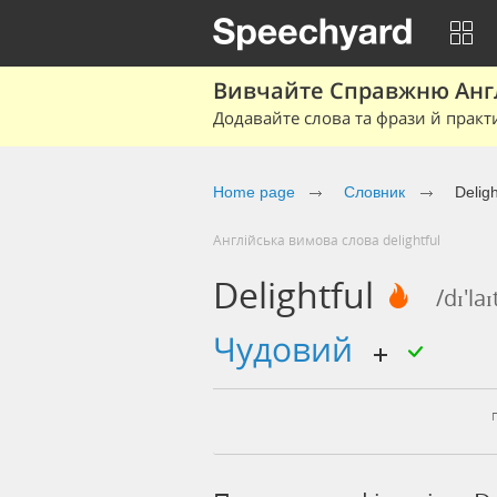
Вивчайте Справжню Англі
Додавайте слова та фрази й практ
Home page
Cловник
Deligh
Англійська вимова слова delightful
Delightful
/dɪ'laɪ
чудовий