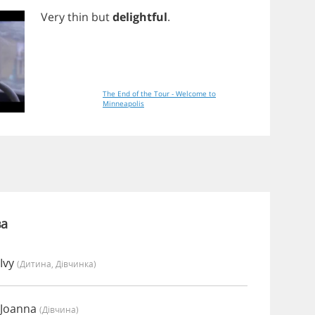
Very
thin
but
delightful
.
The End of the Tour - Welcome to
Minneapolis
ва
Ivy
(дитина, Дівчинка)
 Joanna
(дівчина)