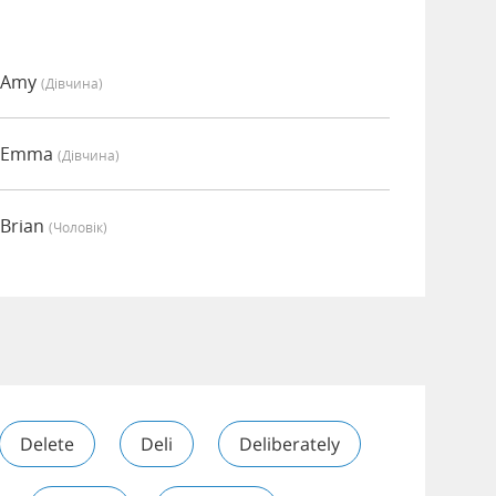
о Amy
(дівчина)
о Emma
(дівчина)
 Brian
(чоловік)
Delete
Deli
Deliberately