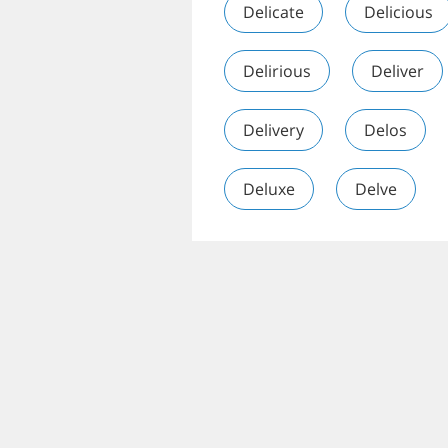
Delicate
Delicious
Delirious
Deliver
Delivery
Delos
Deluxe
Delve