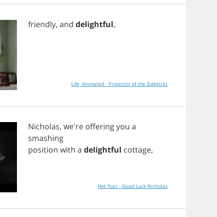
friendly
,
and
delightful
,
Life, Animated - Protector of the Sidekicks
Nicholas
, we're
offering
you
a
smashing
position
with
a
delightful
cottage
,
Hot Fuzz - Good Luck Nicholas