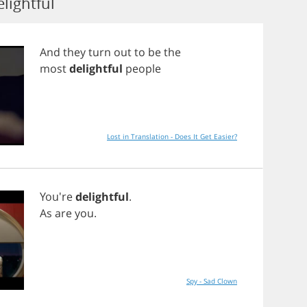
lightful
And
they
turn
out
to
be
the
most
delightful
people
Lost in Translation - Does It Get Easier?
You're
delightful
.
As
are
you
.
Spy - Sad Clown