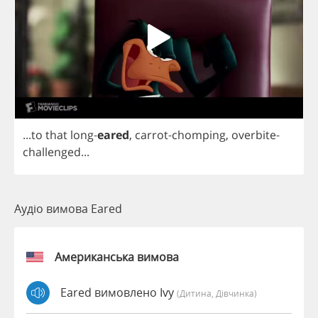
...
to
that
long
-
eared
,
carrot
-
chomping
,
overbite
-
challenged
...
Аудіо вимова Eared
Американська вимова
Eared вимовлено Ivy
(дитина, Дівчинка)