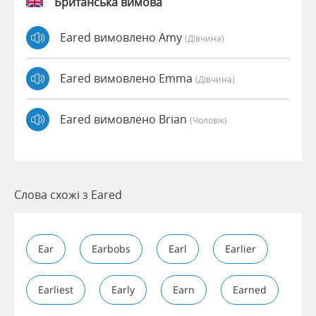
Британська вимова
Eared вимовлено Amy
(дівчина)
Eared вимовлено Emma
(дівчина)
Eared вимовлено Brian
(чоловік)
Слова схожі з Eared
Ear
Earbobs
Earl
Earlier
Earliest
Early
Earn
Earned