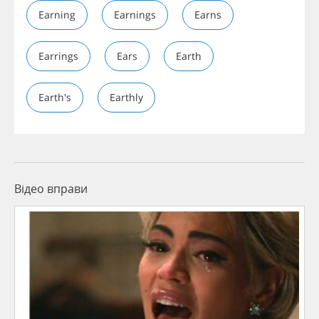
Earning
Earnings
Earns
Earrings
Ears
Earth
Earth's
Earthly
Відео вправи