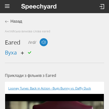
Назад
Англійська вимова слова eared
Eared
/ird/
вуха
Приклади з фільмів з Eared
Looney Tunes: Back in Action - Bugs Bunny vs. Daffy Duck