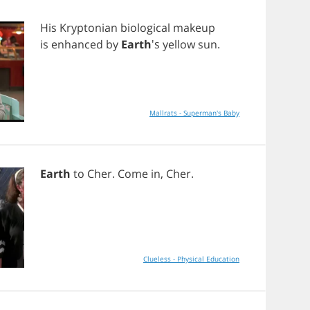
His
Kryptonian
biological
makeup
is
enhanced
by
Earth
's
yellow
sun
.
Mallrats - Superman's Baby
Earth
to
Cher
.
Come
in
,
Cher
.
Clueless - Physical Education