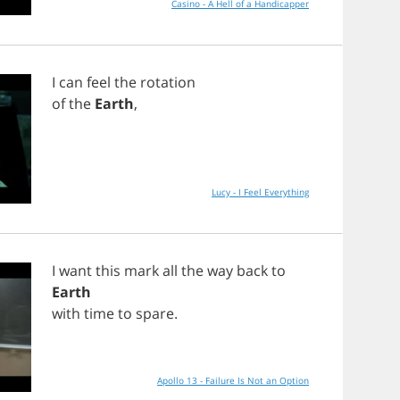
Casino - A Hell of a Handicapper
I
can
feel
the
rotation
of
the
Earth
,
Lucy - I Feel Everything
I
want
this
mark
all
the
way
back
to
Earth
with
time
to
spare
.
Apollo 13 - Failure Is Not an Option