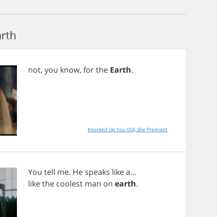
arth
not
,
you
know
,
for
the
Earth
.
Knocked Up You Old, She Pregnant
You
tell
me
.
He
speaks
like
a
...
like
the
coolest
man
on
earth
.