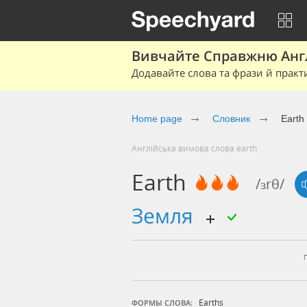
Вивчайте Справжню Англі
Додавайте слова та фрази й практ
Home page
Cловник
Earth
Англійська вимова слова earth
Earth
/ɜrθ/
земля
Earths
ФОРМЫ СЛОВА: