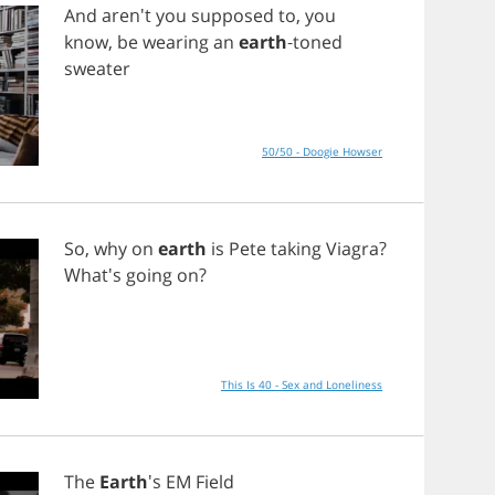
And
aren't
you
supposed
to
,
you
know
,
be
wearing
an
earth
-
toned
sweater
50/50 - Doogie Howser
So
,
why
on
earth
is
Pete
taking
Viagra
?
What's
going
on
?
This Is 40 - Sex and Loneliness
The
Earth
's
EM
Field