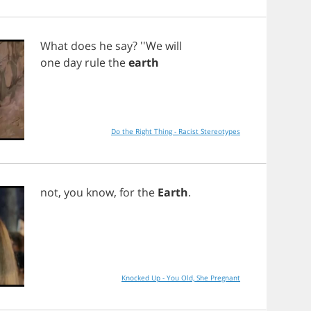
What
does
he
say
? ''We
will
one
day
rule
the
earth
Do the Right Thing - Racist Stereotypes
not
,
you
know
,
for
the
Earth
.
Knocked Up - You Old, She Pregnant