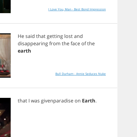
I Love You, Man - Best Bond Impression
He
said
that
getting
lost
and
disappearing
from
the
face
of
the
earth
Bull Durham - Annie Seduces Nuke
that
I
was
givenparadise
on
Earth
.