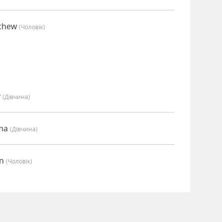
tthew
(чоловік)
y
(дівчина)
mma
(дівчина)
an
(чоловік)