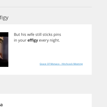
figy
But
his
wife
still
sticks
pins
in
your
effigy
every
night
.
Grace Of Monaco - Hitchcock Meeting
ва