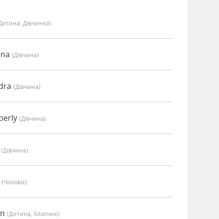
дитина, Дівчинка)
nna
(дівчина)
ndra
(дівчина)
berly
(дівчина)
i
(дівчина)
y
(чоловік)
in
(дитина, Хлопчик)