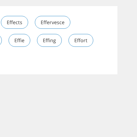
Effects
Effervesce
Effie
Effing
Effort