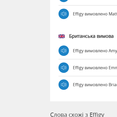
Effigy вимовлено Ma
Британська вимова
Effigy вимовлено Am
Effigy вимовлено E
Effigy вимовлено Bri
Слова схожі з Effigy