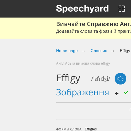
Вивчайте Справжню Англі
Додавайте слова та фрази й практ
Home page
Cловник
Effigy
Англійська вимова слова effigy
Effigy
/'ɛfɪdʒi/
зображення
Effigies
ФОРМЫ СЛОВА: