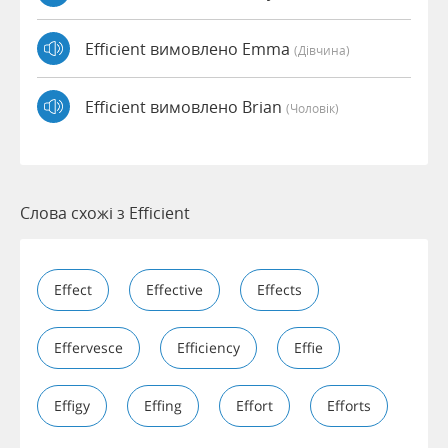
Efficient вимовлено Emma
(дівчина)
Efficient вимовлено Brian
(чоловік)
Слова схожі з Efficient
Effect
Effective
Effects
Effervesce
Efficiency
Effie
Effigy
Effing
Effort
Efforts