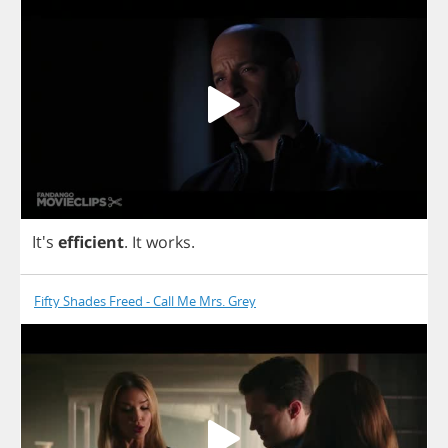
It's
efficient
.
It
works
.
Fifty Shades Freed - Call Me Mrs. Grey