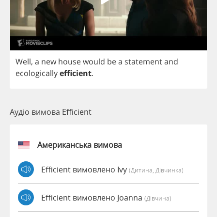
Well
,
a
new
house
would
be
a
statement
and
ecologically
efficient
.
Аудіо вимова Efficient
Американська вимова
Efficient вимовлено Ivy
(дитина, Дівчинка)
Efficient вимовлено Joanna
(дівчина)