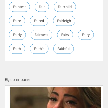
Faintest
Fair
Fairchild
Faire
Faired
Fairleigh
Fairly
Fairness
Fairs
Fairy
Faith
Faith's
Faithful
Відео вправи