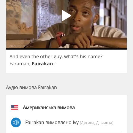
And
even
the
other
guy
, what's
his
name
?
Faraman
,
Fairakan
--
Аудіо вимова Fairakan
Американська вимова
Fairakan вимовлено Ivy
(дитина, Дівчинка)