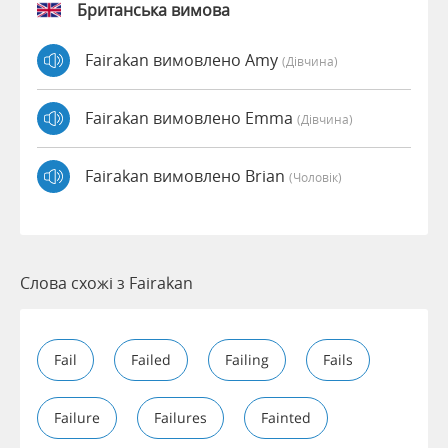
Британська вимова
Fairakan вимовлено Amy
(дівчина)
Fairakan вимовлено Emma
(дівчина)
Fairakan вимовлено Brian
(чоловік)
Слова схожі з Fairakan
Fail
Failed
Failing
Fails
Failure
Failures
Fainted