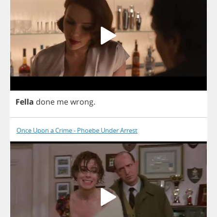
Fella
done
me
wrong
.
Once Upon a Crime - Phoebe Under Arrest