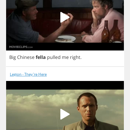
Big
Chinese
fella
pulled
me
right
.
Legion - They're Here