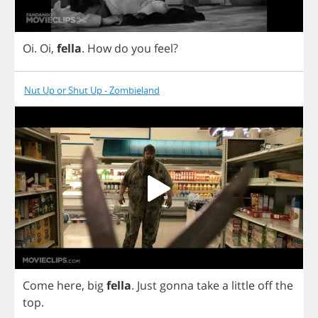
Oi
.
Oi
,
fella
.
How
do
you
feel
?
Nut Up or Shut Up - Zombieland
Come
here
,
big
fella
.
Just
gonna
take
a
little
off
the
top
.