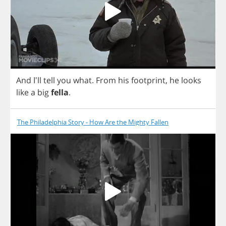
And
I'll
tell
you
what
.
From
his
footprint
,
he
looks
like
a
big
fella
.
The Philadelphia Story - How Are the Mighty Fallen