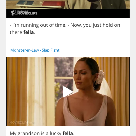
- I'm
running
out
of
time
.
-
Now
,
you
just
hold
on
there
fella
.
Monster-in-Law - Slap Fight
My
grandson
is
a
lucky
fella
.