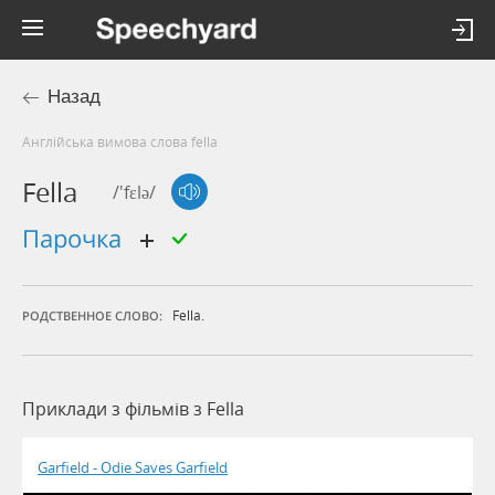
Назад
Англійська вимова слова fella
Fella
/'fɛlə/
парочка
Fella.
РОДСТВЕННОЕ СЛОВО:
Приклади з фільмів з Fella
Garfield - Odie Saves Garfield