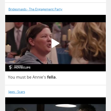
Bridesmaids - The Engagement Party
You
must
be
Annie's
fella
.
Jaws - Scars