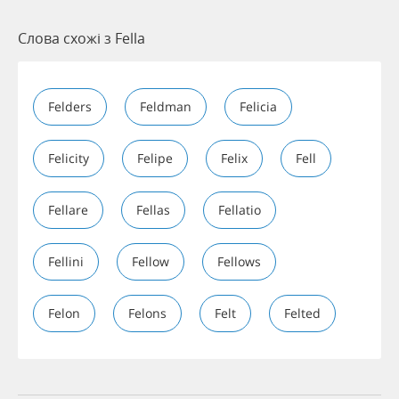
Слова схожі з Fella
Felders
Feldman
Felicia
Felicity
Felipe
Felix
Fell
Fellare
Fellas
Fellatio
Fellini
Fellow
Fellows
Felon
Felons
Felt
Felted