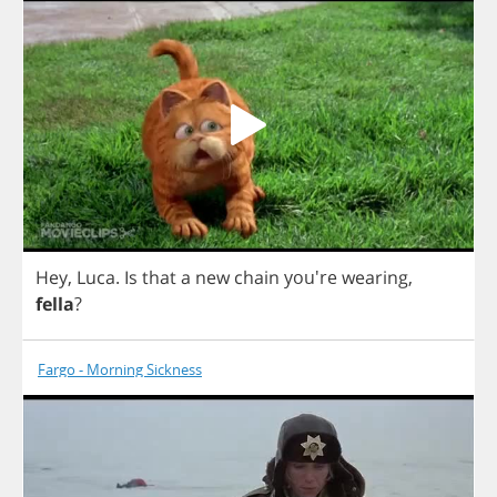
Hey
,
Luca
.
Is
that
a
new
chain
you're
wearing
,
fella
?
Fargo - Morning Sickness