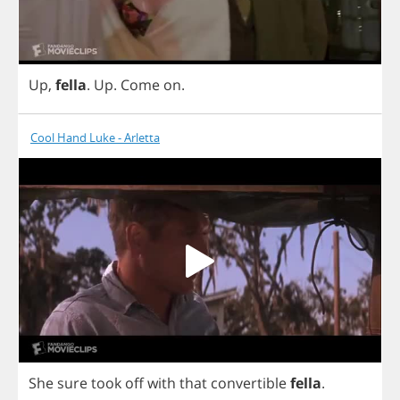
Up
,
fella
.
Up
.
Come
on
.
Cool Hand Luke - Arletta
She
sure
took
off
with
that
convertible
fella
.