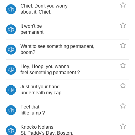
Chief
.
Don't
you
worry
about
it
,
Chief
.
It
won't
be
permanent
.
Want
to
see
something
permanent
,
boom
?
Hey
,
Hoop
,
you
wanna
feel
something
permanent
?
Just
put
your
hand
underneath
my
cap
.
Feel
that
little
lump
?
Knocko
Nolans
,
St
.
Paddy's
Day
,
Boston
.