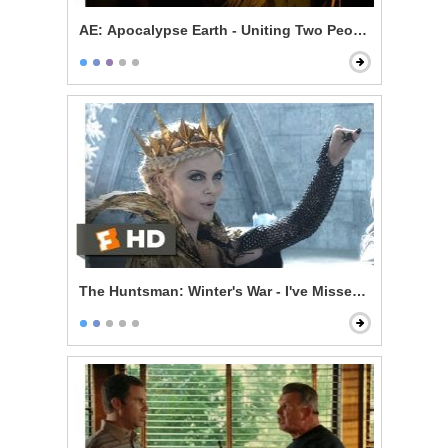
AE: Apocalypse Earth - Uniting Two Peoples
The Huntsman: Winter's War - I've Missed You