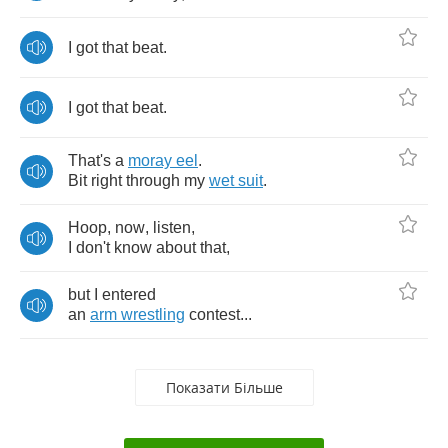
I
got
that
beat
.
I
got
that
beat
.
That's
a
moray
eel
.
Bit
right
through
my
wet
suit
.
Hoop
,
now
,
listen
,
I
don't
know
about
that
,
but
I
entered
an
arm
wrestling
contest
...
Показати Більше