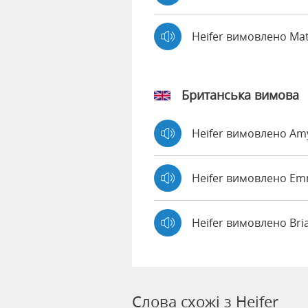
Heifer вимовлено Ma
Британська вимова
Heifer вимовлено A
Heifer вимовлено E
Heifer вимовлено Br
Слова схожі з Heifer