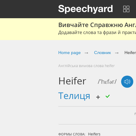
Вивчайте Справжню Англі
Додавайте слова та фрази й практ
Home page
Cловник
Heifer
Англійська вимова слова heifer
Heifer
/'hɛfər/
телиця
Heifers
ФОРМЫ СЛОВА: