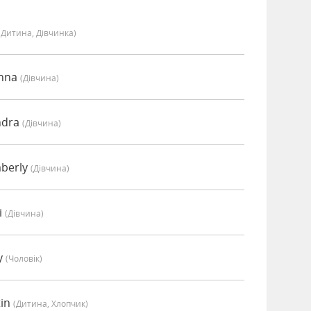
(дитина, Дівчинка)
anna
(дівчина)
ndra
(дівчина)
mberly
(дівчина)
i
(дівчина)
y
(чоловік)
tin
(дитина, Хлопчик)