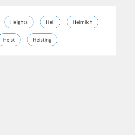
Heights
Heil
Heimlich
Heist
Heisting