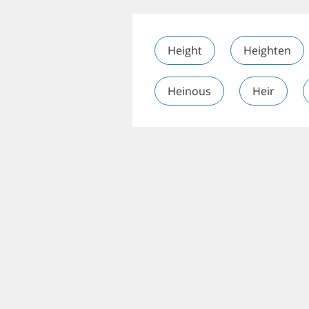
Height
Heighten
Heinous
Heir