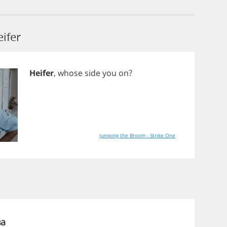
ifer
Heifer
,
whose
side
you
on
?
Jumping the Broom - Strike One
ва