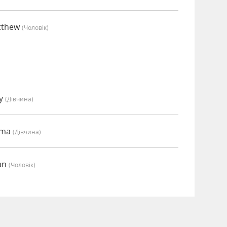
tthew
(чоловік)
my
(дівчина)
mma
(дівчина)
ian
(чоловік)