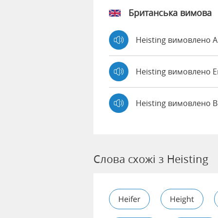
Британська вимова
Heisting вимовлено 
Heisting вимовлено
Heisting вимовлено B
Слова схожі з Heisting
Heifer
Height