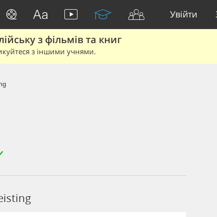
Увійти
йську з фільмів та книг
икуйтеся з іншими учнями.
ing
isting