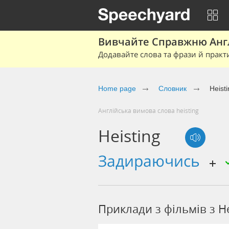
Вивчайте Справжню Англі
Додавайте слова та фрази й практ
Home page
Cловник
Heist
Англійська вимова слова heisting
Heisting
задираючись
Приклади з фільмів з He