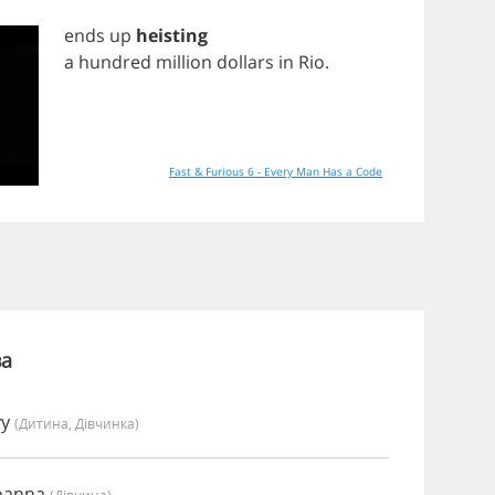
ends
up
heisting
a
hundred
million
dollars
in
Rio
.
Fast & Furious 6 - Every Man Has a Code
ва
vy
(дитина, Дівчинка)
Joanna