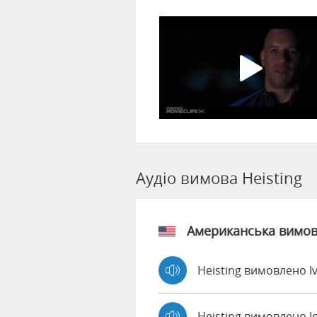
Аудіо вимова Heisting
Американська вимо
Heisting вимовлено I
Heisting вимовлено 