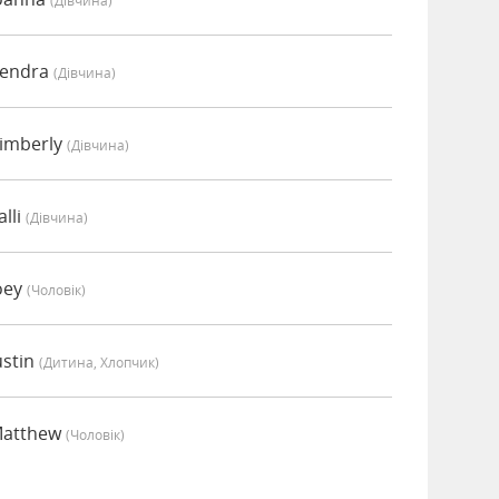
(дівчина)
Kendra
(дівчина)
Kimberly
(дівчина)
lli
(дівчина)
oey
(чоловік)
ustin
(дитина, Хлопчик)
Matthew
(чоловік)