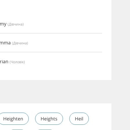
Amy
(дівчина)
 Emma
(дівчина)
rian
(чоловік)
Heighten
Heights
Heil