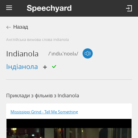
Назад
Англійська вимова слова indianola
Indianola
/'ɪndiʌ'noʊlʌ/
індіанола
Приклади з фільмів з Indianola
Mississippi Grind - Tell Me Something