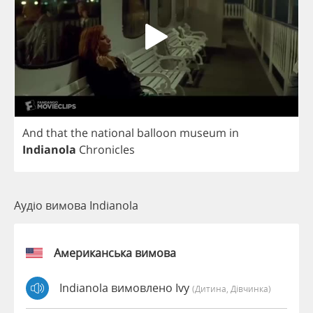
And
that
the
national
balloon
museum
in
Indianola
Chronicles
Аудіо вимова Indianola
Американська вимова
Indianola вимовлено Ivy
(дитина, Дівчинка)