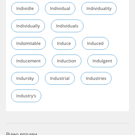
Individle
Individual
Individuality
Individually
Individuals
Indomitable
Induce
Induced
Inducement
Induction
Indulgent
Indursky
Industrial
Industries
Industry's
Відео вправи