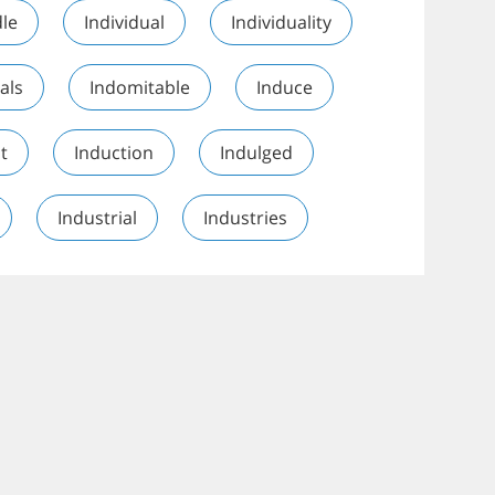
dle
Individual
Individuality
als
Indomitable
Induce
t
Induction
Indulged
Industrial
Industries