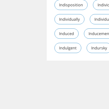
Indisposition
Indivi
Individually
Individu
Induced
Inducemen
Indulgent
Indursky