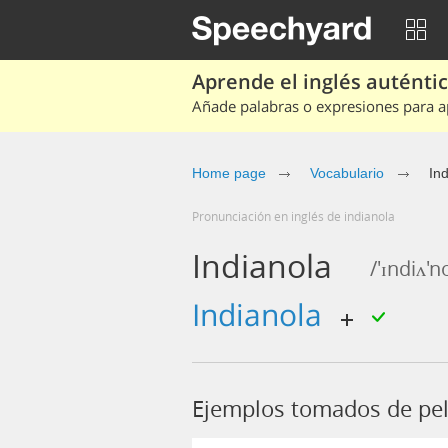
Aprende el inglés auténtico
Añade palabras o expresiones para ap
Home page
Vocabulario
In
Pronunciación en inglés de indianola
Indianola
/'ɪndiʌ'n
indianola
Ejemplos tomados de pel