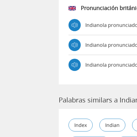
Pronunciación británi
Indianola pronunciad
Indianola pronuncia
Indianola pronunciad
Palabras similars a India
Index
Indian