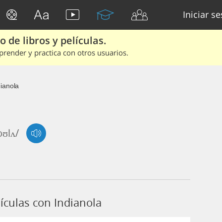
Iniciar s
 de libros y películas.
render y practica con otros usuarios.
dianola
oʊlʌ/
ículas con Indianola