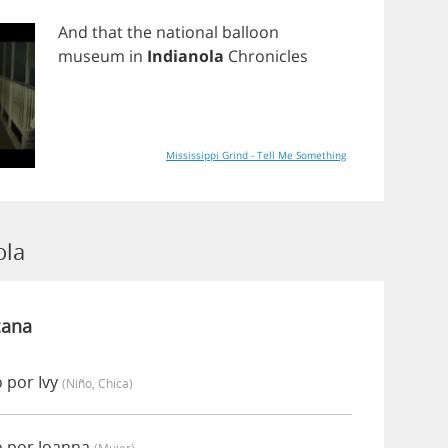
And
that
the
national
balloon
museum
in
Indianola
Chronicles
Mississippi Grind - Tell Me Something
ola
cana
 por Ivy
(niño, Chica)
o por Joanna