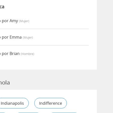
ca
o por Amy
(mujer)
do por Emma
(mujer)
o por Brian
(hombre)
nola
Indianapolis
Indifference