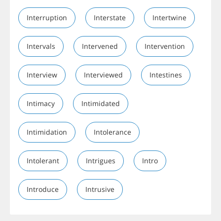
Interruption
Interstate
Intertwine
Intervals
Intervened
Intervention
Interview
Interviewed
Intestines
Intimacy
Intimidated
Intimidation
Intolerance
Intolerant
Intrigues
Intro
Introduce
Intrusive