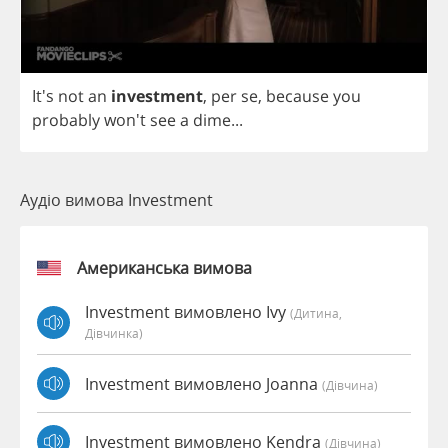
It's
not
an
investment
,
per
se
,
because
you
probably
won't
see
a
dime
...
Аудіо вимова Investment
Американська вимова
Investment вимовлено Ivy
(дитина,
Дівчинка)
Investment вимовлено Joanna
(дівчина)
Investment вимовлено Kendra
(дівчина)