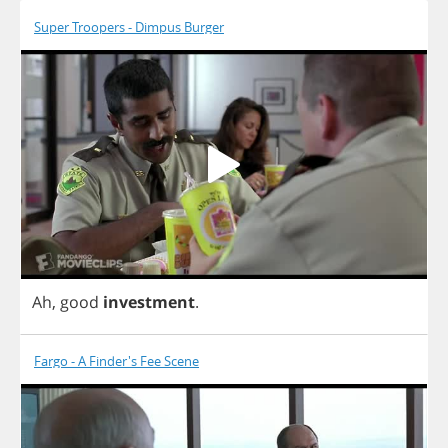
Super Troopers - Dimpus Burger
Ah
,
good
investment
.
Fargo - A Finder's Fee Scene