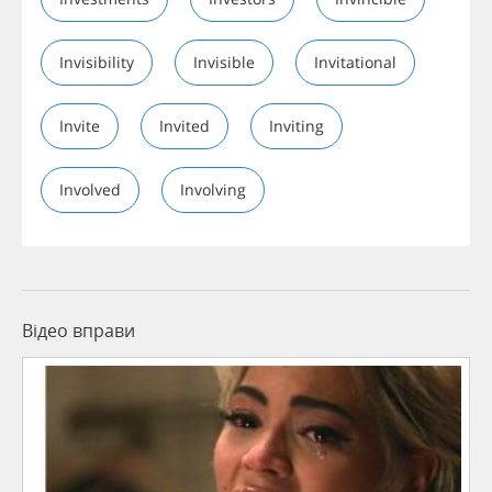
Invisibility
Invisible
Invitational
Invite
Invited
Inviting
Involved
Involving
Відео вправи