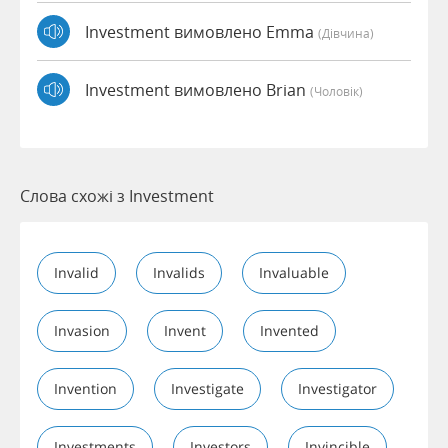
Investment вимовлено Emma
(дівчина)
Investment вимовлено Brian
(чоловік)
Слова схожі з Investment
Invalid
Invalids
Invaluable
Invasion
Invent
Invented
Invention
Investigate
Investigator
Investments
Investors
Invincible