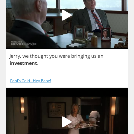
Jerry
,
we
thought
you
were
bringing
us
an
investment
.
Fool's Gold - Hey Babe!