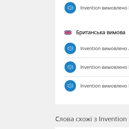
Invention вимовлено
Британська вимова
Invention вимовлено
Invention вимовлен
Invention вимовлено 
Слова схожі з Invention