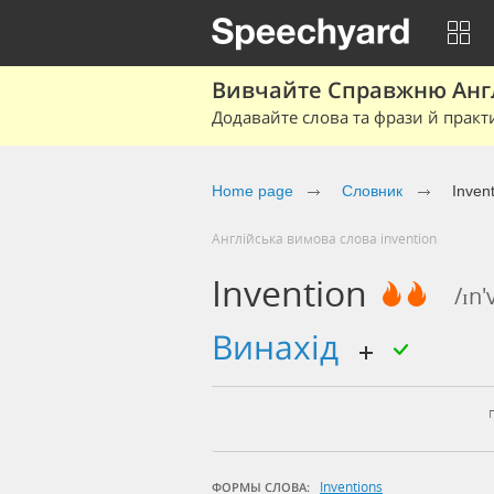
Вивчайте Справжню Англі
Додавайте слова та фрази й практ
Home page
Cловник
Inven
Англійська вимова слова invention
Invention
/ɪn'
винахід
Inventions
ФОРМЫ СЛОВА: