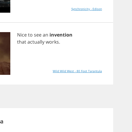
Synchronicity - Edison
Nice
to
see
an
invention
that
actually
works
.
Wild Wild West - 80 Foot Tarantula
ва