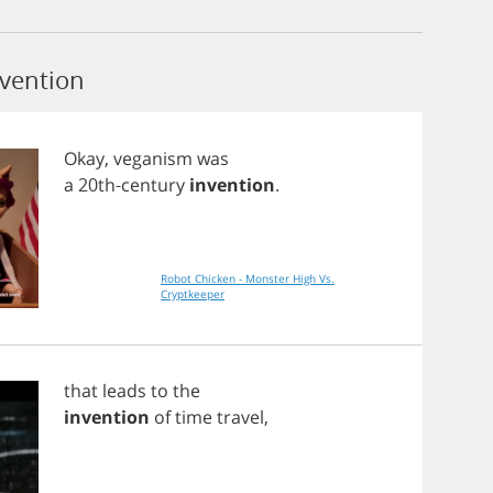
vention
Okay
,
veganism
was
a
20
th
-
century
invention
.
Robot Chicken - Monster High Vs.
Cryptkeeper
that
leads
to
the
invention
of
time
travel
,