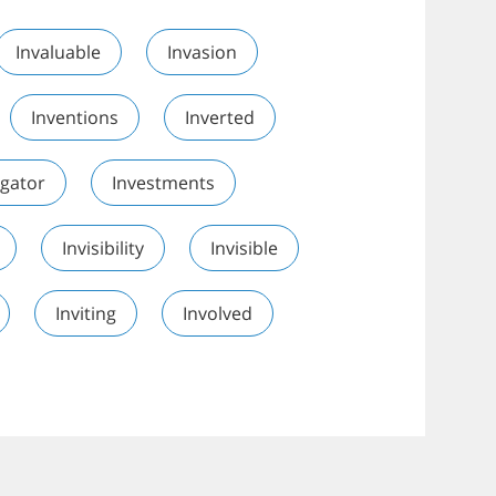
Invaluable
Invasion
Inventions
Inverted
igator
Investments
Invisibility
Invisible
Inviting
Involved