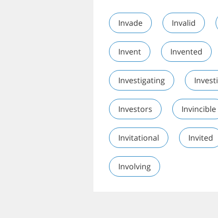
Invade
Invalid
Invent
Invented
Investigating
Invest
Investors
Invincible
Invitational
Invited
Involving