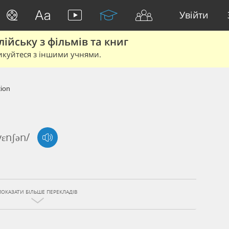
Увійти
йську з фільмів та книг
икуйтеся з іншими учнями.
tion
vɛnʃən/
ПОКАЗАТИ БІЛЬШЕ ПЕРЕКЛАДІВ